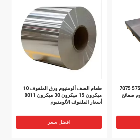
VIDEO
اوم للصدأ
مواد البناء تصلب 201304316430 الفولاذ
ورقة المدرفلة على البارد الصف 310s
المقاوم للصدأ لوحة مسطحة مخزون
ASTM DIN JIS GB JIS قياسي
افضل سعر