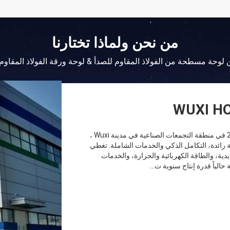
من نحن ولماذا تختارنا
 لوحة مسطحة من الفولاذ المقاوم للصدأ & لوحة ورقة الفولاذ المقاوم
WUXI HO
تأسست شركة Wuxi Hongjinmilai Steel Co.، Ltd في عام 2007 في منطقة التجمعات الصناعية في مدينة Wuxi ،
 رائدة، التكامل الذكي والخدمات الشاملة. تغطي
يدية، والطاقة الكهربائية والحرارة، والخدمات
الياً قدرة إنتاج سنوية ت...