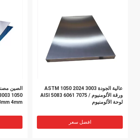
1.6mm قطاع الفولاذ المقاوم للصدأ
1mm-500mm العرض حسب الطلب
للصناعات الكيماوية
على البارد 
افضل سعر