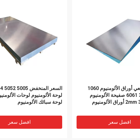
لفائف الفولاذ المقاوم للصدأ ASTM
1mm 3mm نحى الفولاذ المق
SUS304 304L ، لفائف الصلب المدرفلة
تشكيل جيد
الزخرفية
افضل سعر
افضل سعر