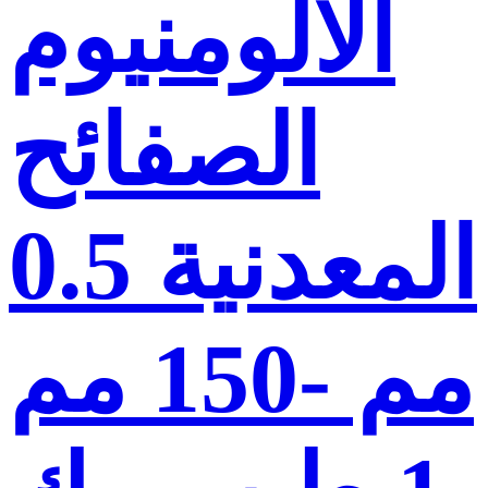
الألومنيوم
الصفائح
المعدنية 0.5
مم -150 مم