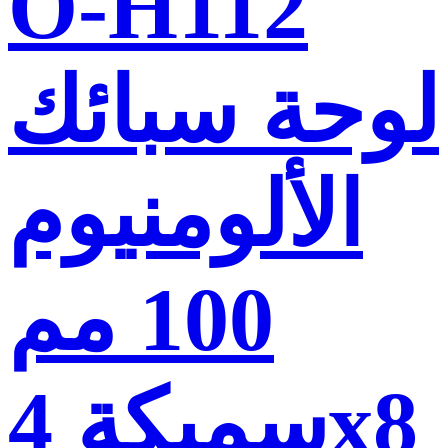
O-H112
لوحة سبائك
الألومنيوم
100 مم
سميكة 4x8