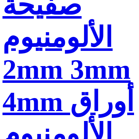
صفيحة
الألومنيوم
2mm 3mm
4mm أوراق
الألومنيوم