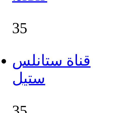
35
قناة ستانلس
ستيل
35