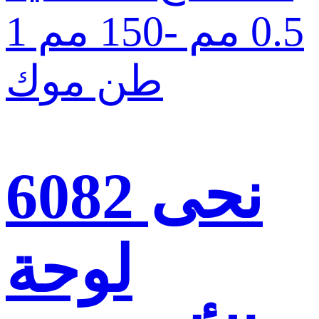
نحى 6082
لوحة