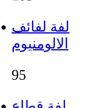
لفة لفائف
الالومنيوم
95
لفة قطاع