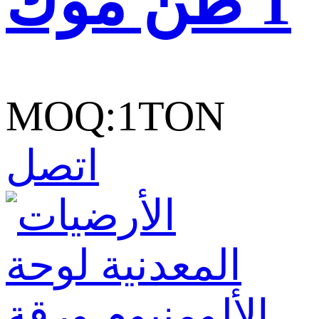
1 طن موك
MOQ:1TON
اتصل