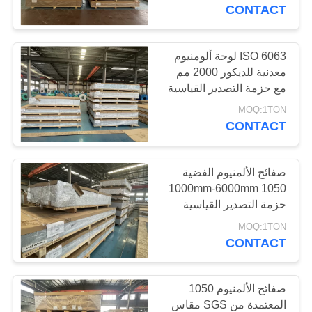
المصنع
CONTACT
مراقبة
ISO 6063 لوحة ألومنيوم
105
معدنية للديكور 2000 مم
الجودة
مع حزمة التصدير القياسية
صفيحة ألمنيوم
MOQ:1TON
اتصل
CONTACT
بنا
صفائح الألمنيوم الفضية
اطلب
1050 1000mm-6000mm
حزمة التصدير القياسية
95
اقتباس
MOQ:1TON
CONTACT
لفة لفائف الالومنيوم
خريطة
الموقع
صفائح الألمنيوم 1050
المعتمدة من SGS مقاس