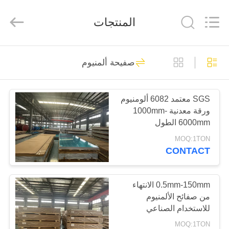
-
2026
WUXI
المنتجات
HONGJINMILAI
STEEL
CO.,LTD.
All
Rights
المنزل
30
Reserved.
صفيحة ألمنيوم
لوحة مسطحة من
المنتجات
الفولاذ المقاوم للصدأ
SGS معتمد 6082 ألومنيوم
ورقة معدنية 1000mm-
فيديوهات
6000mm الطول
MOQ:1TON
معلومات
CONTACT
92
عنا
لوحة ورقة الفولاذ
0.5mm-150mm الانتهاء
من صفائح الألمنيوم
جولة
المقاوم للصدأ
للاستخدام الصناعي
في
MOQ:1TON