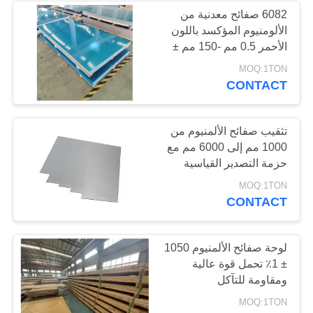
6082 صفائح معدنية من
الألومنيوم المؤكسد باللون
68
الأحمر 0.5 مم -150 مم ±
لفائف الفولاذ المقاوم
1٪ تسامح
MOQ:1TON
CONTACT
للصدأ
تثقيب صفائح الألمنيوم من
1000 مم إلى 6000 مم مع
حزمة التصدير القياسية
36
MOQ:1TON
CONTACT
قطاع الفولاذ المقاوم
للصدأ
لوحة صفائح الألمنيوم 1050
± 1٪ تحمل قوة عالية
ومقاومة للتآكل
MOQ:1TON