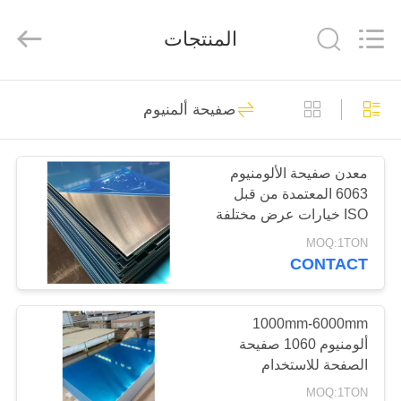
-
2026
WUXI
المنتجات
HONGJINMILAI
STEEL
CO.,LTD.
All
Rights
المنزل
30
Reserved.
صفيحة ألمنيوم
لوحة مسطحة من
المنتجات
الفولاذ المقاوم للصدأ
معدن صفيحة الألومنيوم
6063 المعتمدة من قبل
فيديوهات
ISO خيارات عرض مختلفة
متاحة
MOQ:1TON
معلومات
CONTACT
92
عنا
لوحة ورقة الفولاذ
1000mm-6000mm
ألومنيوم 1060 صفيحة
جولة
المقاوم للصدأ
الصفحة للاستخدام
في
الصناعي
MOQ:1TON