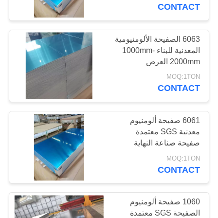
المصنع
CONTACT
مراقبة
6063 الصفيحة الألومنيومية
105
المعدنية للبناء 1000mm-
الجودة
2000mm العرض
صفيحة ألمنيوم
MOQ:1TON
اتصل
CONTACT
بنا
6061 صفيحة ألومنيوم
اطلب
معدنية SGS معتمدة
صفيحة صناعة النهاية
95
اقتباس
MOQ:1TON
CONTACT
لفة لفائف الالومنيوم
خريطة
الموقع
1060 صفيحة ألومنيوم
الصفيحة SGS معتمدة