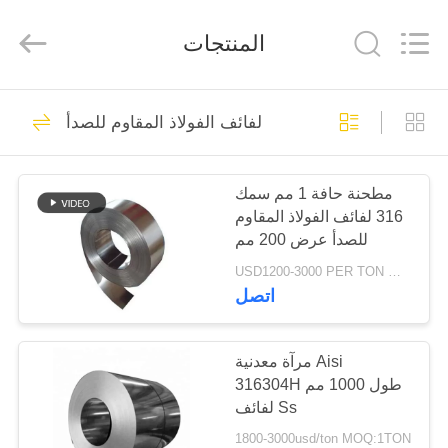
مسطحة
من
الفولاذ
المنتجات
المقاوم
للصدأ
المزود.
Copyright
©
المنزل
30
2020
-
لفائف الفولاذ المقاوم للصدأ
2024
لوحة مسطحة من
stainlesssteelflatplate.com.
All
المنتجات
Rights
Reserved.
الفولاذ المقاوم للصدأ
مطحنة حافة 1 مم سمك
316 لفائف الفولاذ المقاوم
فيديوهات
للصدأ عرض 200 مم
USD1200-3000 PER TON MOQ:1TON
معلومات
اتصل
92
عنا
لوحة ورقة الفولاذ
مرآة معدنية Aisi
316304H طول 1000 مم
جولة
المقاوم للصدأ
لفائف Ss
في
1800-3000usd/ton MOQ:1TON