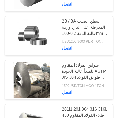
المصنع
اتصل
مراقبة
2B / BA سطح الصلب
105
المدرفلة على البارد ورقة
الجودة
عالية الدقة 0.2-100mm
صفيحة ألمنيوم
سمك
USD1200-3000 PER TON MOQ:1TON
اتصل
اتصل
بنا
طوابق الفولاذ المقاوم
اطلب
للصدأ عالية الجودة ASTM
JIS 304 طوابق الفولاذ
95
اقتباس
المقاوم للصدأ بسعر رخيص
1500USD/TON MOQ:1TON
اتصل
لفة لفائف الالومنيوم
201j1 201 304 316 316L
430 طلاء الفولاذ المقاوم