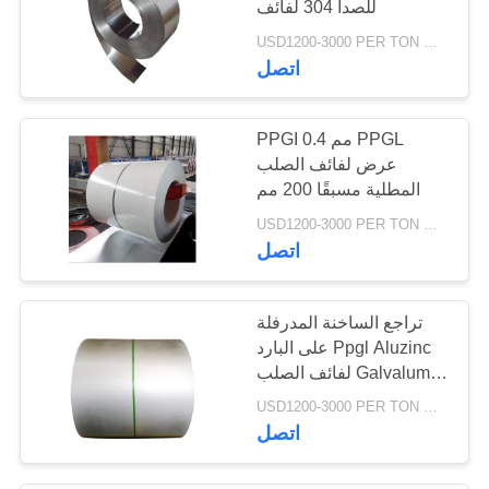
للصدأ 304 لفائف
35
USD1200-3000 PER TON MOQ:1TON
اتصل
قناة ستانلس ستيل
PPGI 0.4 مم PPGL
عرض لفائف الصلب
المطلية مسبقًا 200 مم
USD1200-3000 PER TON MOQ:1TON
16
اتصل
لفائف الصلب المجلفن
تراجع الساخنة المدرفلة
على البارد Ppgl Aluzinc
لفائف الصلب Galvalume
Prepainted
USD1200-3000 PER TON MOQ:1TON
اتصل