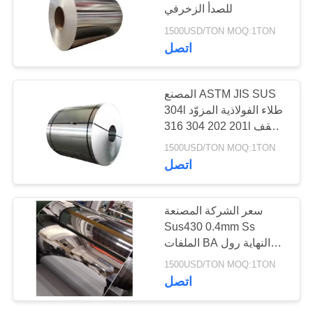
للصدأ الزخرفي
1500USD/TON MOQ:1TON
32
اتصل
لفة قطاع الألمنيوم
المصنع ASTM JIS SUS
304l طلاء الفولاذية المزوّد
201 202 304 316l سقف
صفيحة الفولاذ المقاوم
1500USD/TON MOQ:1TON
للصدأ
اتصل
25
سعر الشركة المصنعة
Sus430 0.4mm Ss
أنبوب ألومنيوم
الملفات BA النهاية رول
بارد Aisi 430 BA المرآة
1500USD/TON MOQ:1TON
الفولاذ المقاوم للصدأ
اتصل
الملفات