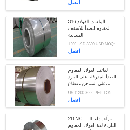
اتصل
41
أنابيب مستديرة من
316 الملفات الفولاذ
المقاوم للصدأ للأسقف
الفولاذ المقاوم للصدأ
المعدنية
1200 USD-3600 USD MOQ:500 كلغ
اتصل
لفائف الفولاذ المقاوم
35
للصدأ المدرفلة على البارد
شريط الجولة الفولاذ
على الساخن وقطاع
الدرجة
USD1200-3000 PER TON MOQ:1 طن
المقاوم للصدأ
201202304316410430
اتصل
2B BA مرآة
2D NO 1 HL مرآة إنهاء
الباردة لفة الفولاذ المقاوم