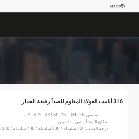
Arabic
316 أنابيب الفولاذ المقاوم للصدأ رقيقة الجدار
اساسي:
JIS ، AISI ، ASTM ، GB ، DIN ، EN
مكان المنشأ:
وشى ， الصين
درجة الصلب:
200 سلسلة / 300 سلسلة / 400 سلسلة / 500 سلسلة