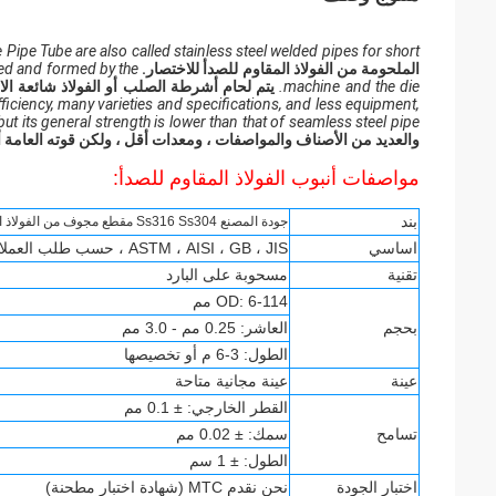
 Pipe Tube are also called stainless steel welded pipes for short.
الملحومة من الفولاذ المقاوم للصدأ للاختصار.
led and formed by the
machine and the die.
يتم لحام أشرطة الصلب أو الفولاذ شائعة الاس
ficiency, many varieties and specifications, and less equipment,
but its general strength is lower than that of seamless steel pipe
والعديد من الأصناف والمواصفات ، ومعدات أقل ، ولكن قوته العامة 
مواصفات أنبوب الفولاذ المقاوم للصدأ:
بند
جودة المصنع Ss316 Ss304 مقطع مجوف من الفولاذ المقاوم للصدأ مربع الأنابيب
اساسي
ASTM ، AISI ، GB ، JIS ، حسب طلب العملاء
تقنية
مسحوبة على البارد
OD: 6-114 مم
بحجم
العاشر:
0.25 مم - 3.0 مم
الطول: 3-6 م أو تخصيصها
عينة
عينة مجانية متاحة
القطر الخارجي: ± 0.1 مم
تسامح
سمك: ± 0.02 مم
الطول: ± 1 سم
اختبار الجودة
نحن نقدم MTC (شهادة اختبار مطحنة)