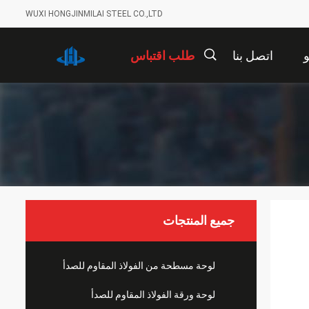
WUXI HONGJINMILAI STEEL CO.,LTD
اتصل بنا
طلب اقتباس
描
述
جميع المنتجات
لوحة مسطحة من الفولاذ المقاوم للصدأ
لوحة ورقة الفولاذ المقاوم للصدأ