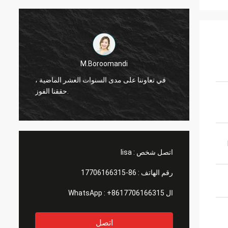
M.Boroomandi
ماضية ،
في تعاوننا على مدى السنوات العشر الماضية ،
حققنا الفوز.
اتصل شخص :
lisa
رقم الهاتف :
86-17706166315
ال WhatsApp :
+8617706166315
اتصل