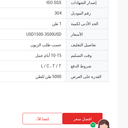
إصدار الشهادات
ISO SGS
رقم الموديل
304
الحد الأدنى لكمية
1 طن
الأسعار
USD1500-3500USD
تفاصيل التغليف
حسب طلب الزبون
وقت التسليم
10-15 أيام عمل
شروط الدفع
L / C ، T / T
القدرة على العرض
5000 طن للطن
افضل سعر
ﺎﺘﺼﻟ ﺍﻶﻧ