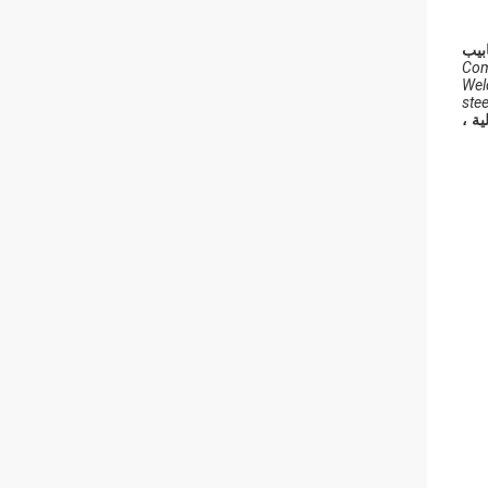
ابيب
Comm
Wel
stee
ية ،