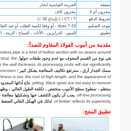
صفقة
الحزمة القياسية ابحار
مخزون أم لا
مخزون كاف
شروط الدفع
L / CT / T (إيداع 30 ٪)
موعد التسليم
7-15 dyas ، أو وفقا لكمية الطلب أو عند التفاوض
تطبيق
السور ، الدرابزين ، الأثاث ، السياج ، الزينة ، ا
مقدمة من أنبوب الفولاذ المقاوم للصدأ:
amless pipe is a kind of hollow section with no seams around.
هي نوع من القسم المجوف مع عدم وجود طبقات حولها.
tical, the
r the wall thickness, its processing costs will rise significantly;
سمك الجدار أرق ، سترتفع تكاليف المعالجة بشكل كبير ؛
precision
ghtness is low, the cost of high-length, and the appearance of
pitting, black spots are not easy to remove;
نتاج أدائها المحدو
منتظم ، سطوع سطح الأنبوب منخفض ، تكلفة الطول العالي ، وظهور 
off-line processing.
يجب أن يكون الكشف عنها وتشكيلها معالجة خ
of timber reflects its superiority.
لذلك في الهيكل العالي الضغط 
تطبيق المنتج: