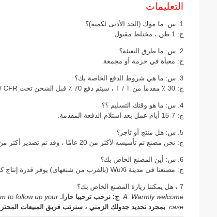
التعليمات
1. س: ما موك (الحد الأدنى لكمية)؟
ج: 1 طن ، مختلط مقبول.
2. س: ما طرق التعبئة؟
ج: معبأة في حزمة أو مجمعة.
3. س: ما هي شروط الدفع الخاصة بك؟
ج: 30 ٪ مقدما من T / T ، سيتم دفع 70 ٪ قبل الشحن تحت FOB / CIF / CFR
4. س: ما هو وقتك التسليم ؟؟
ج: 7-15 أيام عمل بعد استلام الدفعة المقدمة.
5. س: هل منتج أو تاجر؟
ج: نحن مصنع تم تأسيسه لأكثر من 20 عامًا ، وقد تم تصدير أكثر من 15 عامًا.
6. س: أين المصنع الخاص بك؟
ج: مصنعنا في مدينة WuXi (بالقرب من شنغهاي) يوفر قدرة إنتاج كافية ووقت تسليم مبكر.
7 ، هل يمكننا زيارة المصنع الخاص بك؟
A: Warmly welcome.
ج: نرحب ترحيبا حارا.
m to follow up your
case.
بمجرد تحديد جدولك الزمني ، سنرتب فريق المبيعات المحترف