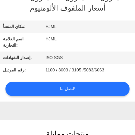
أسعار الملفوف الألومنيوم
في
المصنع
HJML
مكان المنشأ:
HJML
اسم العلامة
مراقبة
التجارية:
الجودة
ISO SGS
إصدار الشهادات:
1100 / 3003 / 3105 /5083/6063
رقم الموديل:
اتصل
اتصل بنا!
بنا
اطلب
اقتباس
منتجات مماثلة