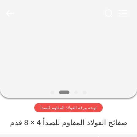
-
2026
WUXI
HONGJINMILAI
STEEL
CO.,LTD.
All
Rights
المنزل
Reserved.
المنتجات
فيديوهات
معلومات
عنا
لوحة ورقة الفولاذ المقاوم للصدأ
جولة
صفائح الفولاذ المقاوم للصدأ 4 × 8 قدم
في