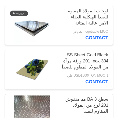
PRIVACY
لوحات الفولاذ المقاوم
POLICY
للصدأ الهيكلية الغذاء
الآمن عالية المتانة
المعالجة السطحية
negotiable MOQ:تفاوض
المخصصة
CONTACT
SS Sheet Gold Black
201 Inox 304 ورقة مرآة
من الفولاذ المقاوم للصدأ
للديكور الخارجي الداخلي
USD1500/TON MOQ:1 طن
CONTACT
سطح BA 3 مم منقوش
201 لوح من الفولاذ
المقاوم للصدأ