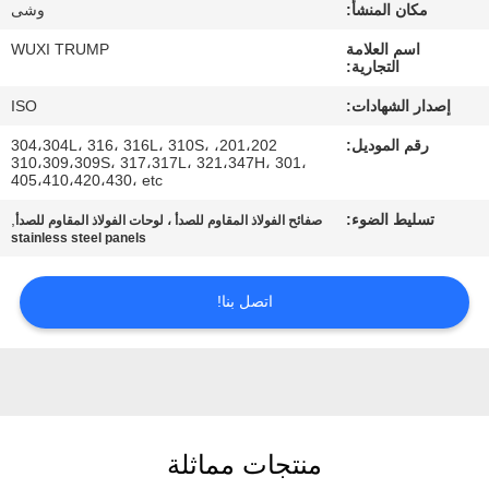
المصنع
مكان المنشأ:
وشى
اسم العلامة
WUXI TRUMP
التجارية:
مراقبة
إصدار الشهادات:
ISO
الجودة
رقم الموديل:
201،202، 304،304L، 316، 316L، 310S،
310،309،309S، 317،317L، 321،347H، 301،
405،410،420،430، etc
اتصل
تسليط الضوء:
,
صفائح الفولاذ المقاوم للصدأ ، لوحات الفولاذ المقاوم للصدأ
بنا
stainless steel panels
اطلب
اتصل بنا!
اقتباس
خريطة
الموقع
منتجات مماثلة