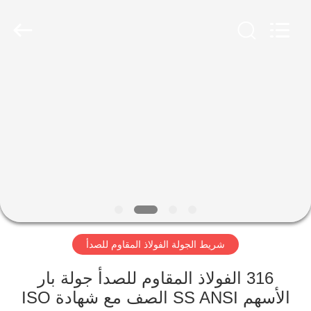
-
2026
WUXI
HONGJINMILAI
STEEL
CO.,LTD.
All
Rights
المنزل
Reserved.
المنتجات
فيديوهات
معلومات
عنا
شريط الجولة الفولاذ المقاوم للصدأ
جولة
316 الفولاذ المقاوم للصدأ جولة بار
في
الأسهم SS ANSI الصف مع شهادة ISO