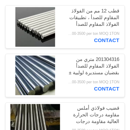
PRIVACY
قطب 12 مم من الفولاذ
POLICY
المقاوم للصدأ ، تطبيقات
الفولاذ المقاوم للصدأ
بمخزون بار الصلب
USD1500-3500 per ton MOQ:1TON
CONTACT
201304316 متري من
الفولاذ المقاوم للصدأ
بقضبان مستديرة لولبية ±
1٪ تفاوت
USD1500-3500 per ton MOQ:1TON
CONTACT
قضيب فولاذي أملس
مقاومة درجات الحرارة
العالية مقاومة درجات
الحرارة العالية