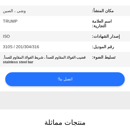
المصنع
مكان المنشأ:
وشى ، الصين
مراقبة
اسم العلامة
TRUMP
التجارية:
الجودة
إصدار الشهادات:
ISO
رقم الموديل:
201/304/316 / 310S
اتصل
تسليط الضوء:
,
قضيب الفولاذ المقاوم للصدأ ، شريط الفولاذ المقاوم للصدأ
بنا
stainless steel bar
اطلب
اتصل بنا!
اقتباس
خريطة
الموقع
منتجات مماثلة