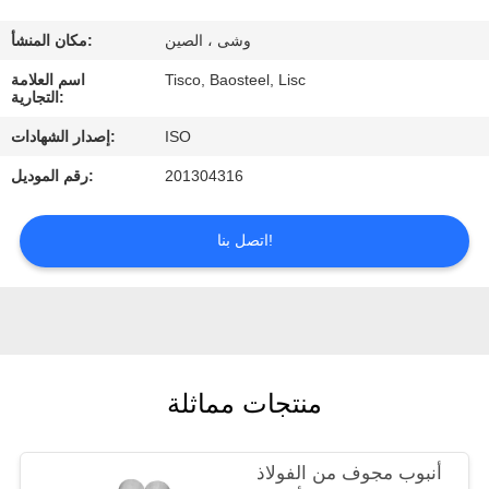
المصنع
وشى ، الصين
مكان المنشأ:
مراقبة
Tisco, Baosteel, Lisc
اسم العلامة
التجارية:
الجودة
ISO
إصدار الشهادات:
201304316
رقم الموديل:
اتصل
بنا
اتصل بنا!
اطلب
اقتباس
منتجات مماثلة
أنبوب مجوف من الفولاذ