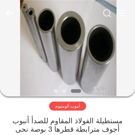
مسطحة
من
الفولاذ
المقاوم
للصدأ
المزود.
Copyright
©
المنزل
2020
-
2024
stainlesssteelflatplate.com.
All
المنتجات
Rights
Reserved.
فيديوهات
معلومات
عنا
أنبوب ألومنيوم
جولة
مستطيلة الفولاذ المقاوم للصدأ أنبوب
في
أجوف مترابطة قطرها 3 بوصة نحى