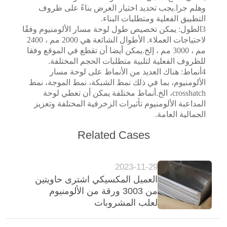
PRIVACY
وهلم جرا.يجب تحديد اختيار العرض بناءً على ظروف
التطبيق الفعلية ومتطلبات البناء.
POLICY
3الطول: يمكن تخصيص طول لوحة مسار الألومنيوم وفقًا
لاحتياجات العملاء. الأطوال الشائعة هي 2000 مم ، 2400
مم ، 3000 مم ، إلخ.يمكن أيضا أن تقطع في الموقع وفقا
للظروف الفعلية لتلبية متطلبات الحجم المختلفة.
4أنماط: هناك العديد من الأنماط على لوحة مسار
الألومنيوم، بما في ذلك نمط الشبكة، نمط الموجة، نمط
crosshatch، الخ.أنماط مختلفة يمكن أن تعطي لوحة
المداعبة الألومنيوم تأثيرات الزخرفية المختلفة وتعزيز
الجمالية العامة.
Related Cases
2023-11-29
العميل المكسيكي اشترى حاويتين
من 3003 ورقة من الألومنيوم
لعلب المشروبات