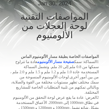
Jan 30, 2024
المصنع
المواصفات التقنية
مراقبة
لوحة العجلات من
الجودة
الألومنيوم
اتصل
بنا
المواصفات الخاصة بطبقة مسار الألومنيوم الماس
1السماكة: سمك
صفيحة مسار الألومنيوم
عادة ما تتراوح
اطلب
سمكها من 0.8 ملم إلى 20 ملم. وتشمل السماكة
المستخدمة عادة 1.0 ملم و 1.2 ملم و 1.5 ملم و 2.0 ملم ،
اقتباس
من بين أمور أخرى.لوحات الألومنيوم المنسوجة من
سمك مختلف تظهر مستويات مختلفة من القوة والصلابة،
وبالتالي تمكنهم من تلبية المتطلبات الخاصة للمشاريع
خريطة
المختلفة.
الموقع
2العرض: عادة ما يقع عرض لوحة التحقق من الألومنيوم
في نطاق 1000mm إلى 2000mm. الأعماق المستخدمة
بشكل شائع تشمل 1000mm و 1200mm و 1500mm ،