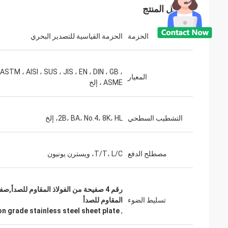
تفاصيل المنتج
الحزمة
الحزمة القياسية للتصدير البحري
ASTM ، AISI ، SUS ، JIS ، EN ، DIN ، GB ،
المعيار
ASME ، إلخ
التشطيب السطحي
2B، BA، No.4، 8K، HL، إلخ
مصطلح الدفع
T/T، L/C، ويسترن يونيون
تسليط الضوء
المقاوم للصدأ
n grade stainless steel sheet plate
,