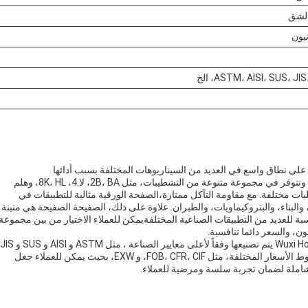
الشق
ASTM، AISI، SUS، J، الخ
 المقاومة للصدأ من Wuxi Hongjinmilai تستخدم على نطاق واسع في العديد من السيناريوهات المختلفة بسبب أدائها
المتفوق.الصفيحة مصنوعة من الفولاذ المقاوم للصدأ عالية الجودة وتتوفر في مجموعة متنوعة من التشطيبات، مثل 2B، BA، لا.4، 8K، HL، وهلم
بات مختلفة. مع مقاومة التآكل ممتازة،الصفحة الورقية مثالية للتطبيقات في
لبناء، والبتروكيماويات، والطيران. علاوة على ذلك، الصفيحة الصفيحة هي متينة
ة للعديد من التطبيقات الصناعية المختلفةيمكن للعملاء الاختيار من بين مجموعة
الصفيحة من الفولاذ المقاوم للصدأ التي تقدمها شركة Wuxi Hongjinmilai يتم تصنيعها وفقاً لأعلى معايير الصناعة ، مثل ASTM و AISI و SUS و JIS
و EN و DIN و GB و ASME.الصفحة الصفيحة متوفرة أيضا في شروط الأسعار المختلفة، مثل FOB، CFR، CIF، و EXW، بحيث يمكن للعملاء جعل