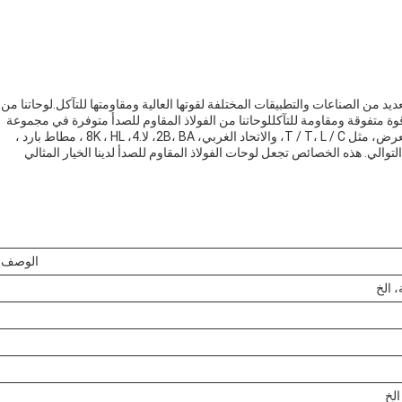
د من الصناعات والتطبيقات المختلفة لقوتها العالية ومقاومتها للتآكل.لوحاتنا من
قوة متفوقة ومقاومة للتآكللوحاتنا من الفولاذ المقاوم للصدأ متوفرة في مجموعة
متنوعة من شروط الدفع، ونتائج السطح، والتقنيات، والسمك، والعرض، مثل T / T، L / C، والاتحاد الغربي، 2B، BA، لا.4، 8K ، HL ، مطاط بارد ،
 ، 0.1mm-150mm ، و 1000mm-2000mm على التوالي. هذه الخصائص تجعل لوحات الفولاذ المقاوم للصدأ لدينا الخيار المثالي
الوصف
، الخ