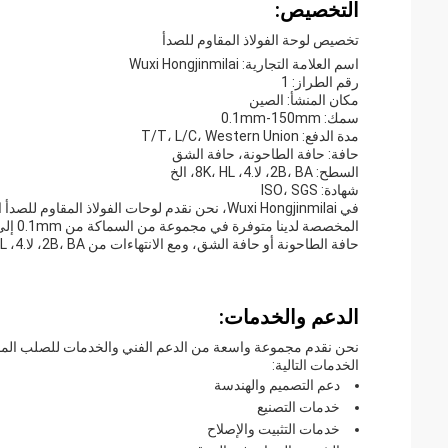
التخصيص:
تخصيص لوحة الفولاذ المقاوم للصدأ
اسم العلامة التجارية: Wuxi Hongjinmilai
رقم الطراز: 1
مكان المنشأ: الصين
سمك: 0.1mm-150mm
مدة الدفع: T/T، L/C، Western Union
حافة: حافة الطاحونة، حافة الشق
السطح: 2B، BA، لا.4، 8K، HL، الخ
شهادة: ISO، SGS
في Wuxi Hongjinmilai، نحن نقدم لوحات الفولاذ ال
حافة الطاحونة أو حافة الشق، ومع الانتهاءات من 2B، BA، لا.4، 8K، HL، الخ لوحة الفولاذ المقاوم للصدأ لدينا هو ISO و SGS معتمدة.
الدعم والخدمات:
نحن نقدم مجموعة واسعة من الدعم الفني والخدمات للصلب المقاو
الخدمات التالية:
دعم التصميم والهندسة
خدمات التصنيع
خدمات التثبيت والإصلاح