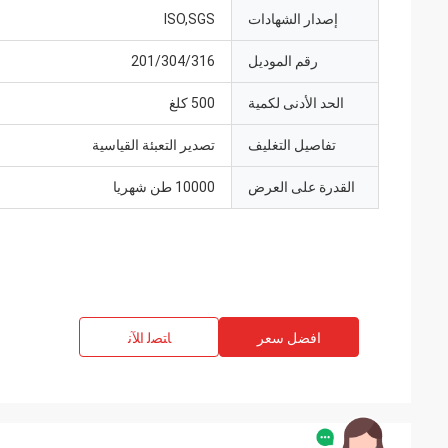
إصدار الشهادات
ISO,SGS
رقم الموديل
201/304/316
الحد الأدنى لكمية
500 كلغ
تفاصيل التغليف
تصدير التعبئة القياسية
القدرة على العرض
10000 طن شهريا
افضل سعر
ﺎﺘﺼﻟ ﺍﻶﻧ