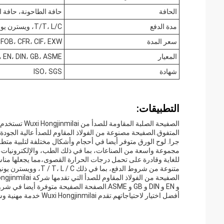
الحافة
حافة الطاحونة، حافة 
مدة الدفع
T/T، L/C، ويسترن يونيون
سعر المدة
FOB، CFR، CIF، EXW
المعيار
IS، EN، DIN، GB، ASME
شهادة
ISO، SGS
التطبيقات:
الصفيحة الصلبة
جرا. لوح الورق متوفر أيضا في أحجام وأشكال مختلفة لتلبية متطل
مجموعة واسعة من الصناعات، بما في ذلك الطب، والإلكترونيات، وا
للغاية وقادرة على تحمل درجات الحرارة القصوى،مما يجعلها مناسب
متنوعة من شروط الدفع، بما في ذلك T / T، L / C، وويسترن يونيون، والسعر دائما تنافسية.
أفضل اختيار لاحتياجاتهم.تقدم Wuxi Hongjinmilai خدمة مهنية وشاملة لضمان تجربة سلسة ومرضية للعملاء.