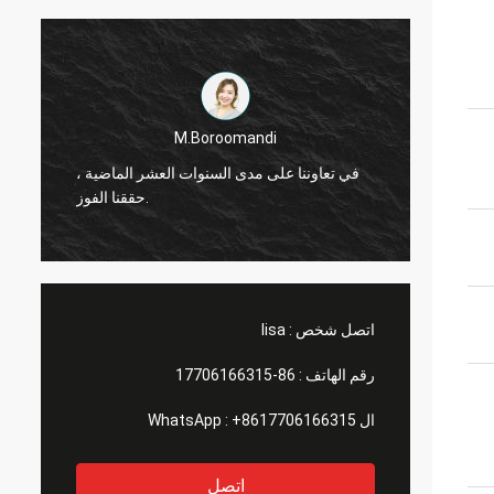
M.Boroomandi
ماضية ،
في تعاوننا على مدى السنوات العشر الماضية ،
حققنا الفوز.
اتصل شخص :
lisa
رقم الهاتف :
86-17706166315
ال WhatsApp :
+8617706166315
اتصل