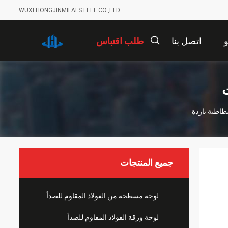
WUXI HONGJINMILAI STEEL CO.,LTD
اتصل بنا
طلب اقتباس
描
ت
述
جميع المنتجات
لوحة مسطحة من الفولاذ المقاوم للصدأ
لوحة ورقة الفولاذ المقاوم للصدأ