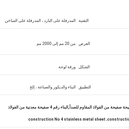
التقنية
المدرفلة على البارد ، المدرفلة على الساخن
M.Boroomandi
العرض
من 20 مم إلى 2000 مم
في تعاوننا على مدى السنوات العشر ال
حققنا الفوز.
الشكل
ورقة لوحة
التطبيق
البناء والديكور والصناعة ، إلخ
رقم 4 صفيحة من الفولاذ المقاوم للصدأ,صفيحة صفيحة من الفولاذ المقاوم للصدأ,البناء رقم 4 صفيحة معدنية من الفولاذ
construction No 4 stainless metal sheet
,
constructio