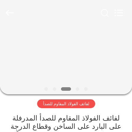
-
2026
WUXI
HONGJINMILAI
STEEL
CO.,LTD.
All
Rights
المنزل
Reserved.
المنتجات
فيديوهات
معلومات
عنا
لفائف الفولاذ المقاوم للصدأ
جولة
لفائف الفولاذ المقاوم للصدأ المدرفلة
في
على البارد على الساخن وقطاع الدرجة