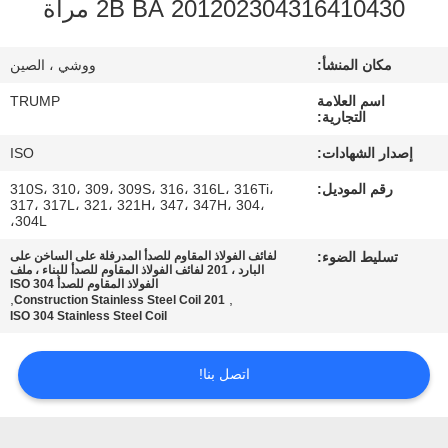
201202304316410430 2B BA مرآة
المصنع
مكان المنشأ:
ووشي ، الصين
مراقبة
اسم العلامة
TRUMP
الجودة
التجارية:
إصدار الشهادات:
ISO
اتصل
رقم الموديل:
310S، 310، 309، 309S، 316، 316L، 316Ti،
بنا
317، 317L، 321، 321H، 347، 347H، 304،
304L،
تسليط الضوء:
لفائف الفولاذ المقاوم للصدأ المدرفلة على الساخن على
اطلب
البارد ، 201 لفائف الفولاذ المقاوم للصدأ للبناء ، ملف
الفولاذ المقاوم للصدأ ISO 304
,
,
201 Construction Stainless Steel Coil
اقتباس
ISO 304 Stainless Steel Coil
خريطة
اتصل بنا!
الموقع