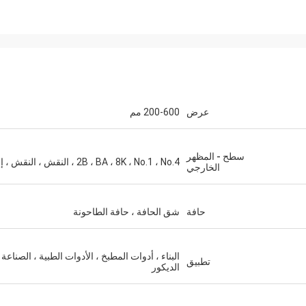
M.Boroomandi
في تعاوننا على مدى السنوات العشر ال
عرض
200-600 مم
حققنا الفوز.
سطح - المظهر
2B ، BA ، 8K ، No.1 ، No.4 ، النقش ، النقش ، إلخ
الخارجي
حافة
شق الحافة ، حافة الطاحونة
البناء ، أدوات المطبخ ، الأدوات الطبية ، الصناعة 
تطبيق
الديكور