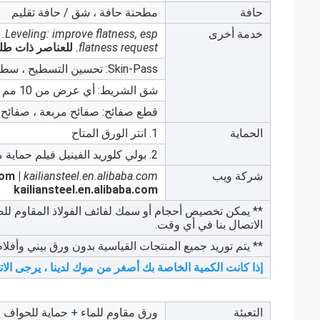
حافة
مطحنة حافة ، شق / حافة تقليم
خدمة أخرى
Leveling: improve flatness, esp.
flatness request.
للعناصر ذات طل
Skin-Pass: تحسين التسطيح ، سطوع أعلى
شق الشريط: أي عرض من 10 مم إلى 200 مم
قطع صفائح: صفائح مربعة ، صفائح Retangle ، دوائر ، أشكال أخرى
الحماية
1. انتر الورق المتاح
2. بولي كلوريد الفينيل فيلم حماية متاح
شركة ويب
kailiansteel.en.alibaba.com
om |
kailiansteel.en.alibaba.com
** يمكن تخصيص أحجام أو سمك لفائف الفولاذ المقاوم للصدأ
الاتصال بنا في أي وقت.
** يتم توريد جميع المنتجات القياسية بدون ورق بيني وأفلام PVC. إذا لزم الأمر ، يرجى إبلا
إذا كانت الكمية الخاصة بك أصغر من موك لدينا ، يرجى الات
التعبئة
ورق مقاوم للماء + حماية للحواف