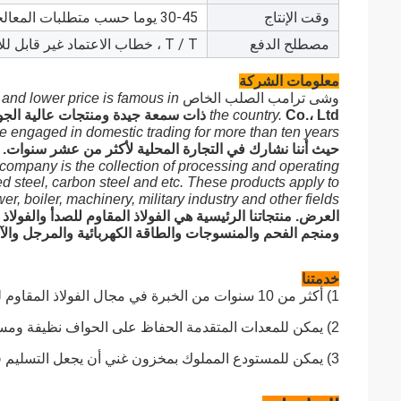
وقت الإنتاج
30-45 يوما حسب متطلبات المعالجة وموسم الإنتاج
مصطلح الدفع
T / T ، خطاب الاعتماد غير قابل للإلغاء في الأفق
معلومات الشركة
وشى ترامب الصلب الخاص
h and lower price is famous in
Co.، Ltd ذات سمعة جيدة ومنتجات عالية الجودة وقوة صلبة وسعر أقل مشهور في البلاد.
the country.
e engaged in domestic trading for more than ten years.
حيث أننا نشارك في التجارة المحلية لأكثر من عشر سنوات.
company is the collection of processing and operating.
ed steel, carbon steel and etc. These products apply to
er, boiler, machinery, military industry and other fields.
العرض. منتجاتنا الرئيسية هي الفولاذ المقاوم للصدأ والفولا
ومنجم الفحم والمنسوجات والطاقة الكهربائية والمرجل والآ
خدمتنا
1) أكثر من 10 سنوات من الخبرة في مجال الفولاذ المقاوم للصدأ يمكن أن تضمن جودة عالية في كل عملية ؛
2) يمكن للمعدات المتقدمة الحفاظ على الحواف نظيفة ومسطحة عند القطع ؛
3) يمكن للمستودع المملوك بمخزون غني أن يجعل التسليم في الوقت المناسب ؛