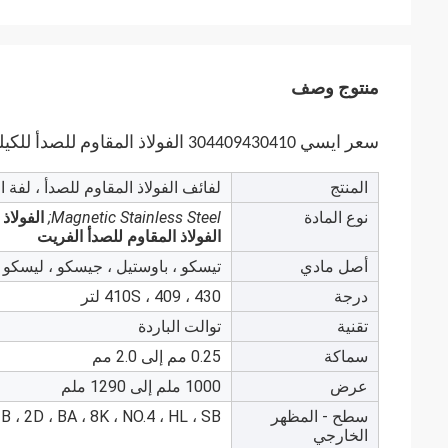
منتوج وصف
سعر ايسي 304409430410 الفولاذ المقاوم للصدأ للكيلو
المنتج
لفائف الفولاذ المقاوم للصدأ ، لفة ا
نوع المادة
Magnetic Stainless Steel;
الفولاذ
الفولاذ المقاوم للصدأ الفريت
أصل مادي
تيسكو ، باوستيل ، جيسكو ، ليسكو
درجة
430 ، 410S ، 409 لتر
تقنية
توالت الباردة
سماكة
0.25 مم إلى 2.0 مم
عرض
1000 ملم إلى 1290 ملم
سطح - المظهر
2B ، 2D ، BA ، 8K ، NO.4 ، HL ، SB ، منقو
الخارجي