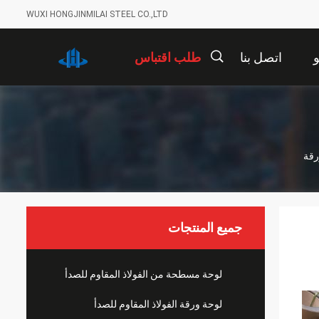
WUXI HONGJINMILAI STEEL CO.,LTD
اتصل بنا
طلب اقتباس
描
述
جميع المنتجات
لوحة مسطحة من الفولاذ المقاوم للصدأ
لوحة ورقة الفولاذ المقاوم للصدأ