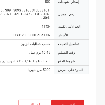
إصدار الشهادات
ISO
0 ، 309 ، 309S ، 316 ، 316L ، 316Ti
رقم الموديل
7L ، 321 ، 321H ، 347 ، 347H ، 304 ،
304L ،
الحد الأدنى لكمية
1TON
الأسعار
USD1200-3000 PER TON
تفاصيل التغليف
حسب متطلبات الزبون
وقت التسليم
10-15 يوم عمل
شروط الدفع
L / C ، D / A ، D / P ، T / T ، ويسترن يونيون
القدرة على العرض
5000 طن شهريا
افضل سعر
ﺎﺘﺼﻟ ﺍﻶﻧ