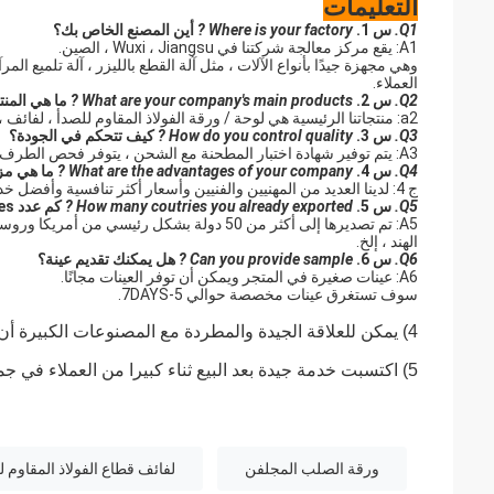
التعليمات
Q1.
س 1.
Where is your factory ?
أين المصنع الخاص بك؟
A1: يقع مركز معالجة شركتنا في Wuxi ، Jiangsu ، الصين.
وهي مجهزة جيدًا بأنواع الآلات ، مثل آلة القطع بالليزر ، آلة تلميع 
العملاء.
Q2.
س 2.
What are your company's main products ?
ما هي المن
a2: منتجاتنا الرئيسية هي لوحة / ورقة الفولاذ المقاوم للصدأ ، لفائف ، الأنابيب المستديرة / المربعة ، شريط ، قناة ، إلخ.
Q3.
س 3.
How do you control quality ?
كيف تتحكم في الجودة؟
A3: يتم توفير شهادة اختبار المطحنة مع الشحن ، يتوفر فحص الطرف الثالث.
Q4.
س 4.
What are the advantages of your company ?
ما هي مز
ج 4: لدينا العديد من المهنيين والفنيين وأسعار أكثر تنافسية وأفضل خدمة ما بعد البيع من شركات الفولاذ المقاوم للصدأ الأخرى.
Q5.
س 5.
How many coutries you already exported ?
كم عدد coutries التي قمت بتصديرها بالفعل؟
A5: تم تصديرها إلى أكثر من 50 دولة بشكل رئيسي من أمريكا وروسيا والمملكة المتحدة والكويت ومصر وإيران وتركيا والأردن ،
الهند ، إلخ.
Q6.
س 6.
Can you provide sample ?
هل يمكنك تقديم عينة؟
A6: عينات صغيرة في المتجر ويمكن أن توفر العينات مجانًا.
سوف تستغرق عينات مخصصة حوالي 5-7DAYS.
4) يمكن للعلاقة الجيدة والمطردة مع المصنوعات الكبيرة أن تجعل السعر منخفضًا جدًا ؛
5) اكتسبت خدمة جيدة بعد البيع ثناء كبيرا من العملاء في جميع أنحاء العالم.
ورقة الصلب المجلفن
لفائف قطاع الفولاذ المقاوم ل