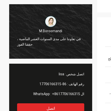
M.Boroomandi
ماضية ،
في تعاوننا على مدى السنوات العشر الماضية ،
حققنا الفوز.
اتصل شخص :
lisa
رقم الهاتف :
86-17706166315
،
ال WhatsApp :
+8617706166315
اتصل