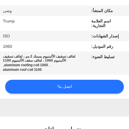
المصنع
مكان المنشأ:
وشى
مراقبة
اسم العلامة
Trump
التجارية:
الجودة
إصدار الشهادات:
ISO
رقم الموديل:
1060
اتصل
تسليط الضوء:
لفائف تسقيف الألمنيوم بسمك 2 مم ، لفائف تسقيف
بنا
الألمنيوم 1060 ، لفائف سقف الألمنيوم 1100
,
,
1060 aluminum roofing coil
1100 aluminum roof coil
اطلب
اتصل بنا!
اقتباس
خريطة
الموقع