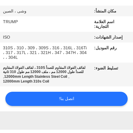
المصنع
مكان المنشأ:
وشى ، الصين
مراقبة
اسم العلامة
TRUMP
التجارية:
الجودة
إصدار الشهادات:
ISO
رقم الموديل:
310S ، 310 ، 309 ، 309S ، 316 ، 316L ، 316Ti
اتصل
، 317 ، 317L ، 321 ، 321H ، 347 ، 347H ، 304
، 304L ،
بنا
تسليط الضوء:
لفائف الفولاذ المقاوم للصدأ 310S ، لفائف الفولاذ المقاوم
للصدأ طول 12000 مم ، ملف 12000 مم طول 310 ثانية
,
,
12000mm Length Stainless Steel Coil
اطلب
12000mm Length 310s Coil
اقتباس
اتصل بنا!
خريطة
الموقع