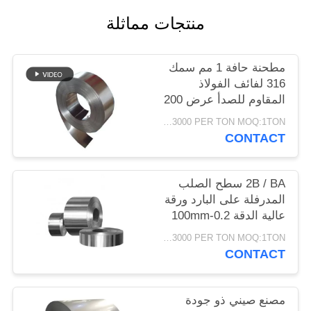
PRIVACY
منتجات مماثلة
POLICY
مطحنة حافة 1 مم سمك
316 لفائف الفولاذ
المقاوم للصدأ عرض 200
مم
USD1200-3000 PER TON MOQ:1TON
CONTACT
2B / BA سطح الصلب
المدرفلة على البارد ورقة
عالية الدقة 0.2-100mm
سمك
USD1200-3000 PER TON MOQ:1TON
CONTACT
مصنع صيني ذو جودة