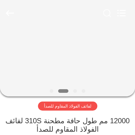
-
2026
WUXI
HONGJINMILAI
STEEL
CO.,LTD.
All
Rights
المنزل
Reserved.
المنتجات
فيديوهات
معلومات
عنا
لفائف الفولاذ المقاوم للصدأ
جولة
12000 مم طول حافة مطحنة 310S لفائف
في
الفولاذ المقاوم للصدأ