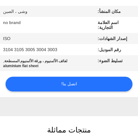
المصنع
مكان المنشأ:
وشى ، الصين
مراقبة
اسم العلامة
no brand
التجارية:
الجودة
إصدار الشهادات:
ISO
رقم الموديل:
3003 3004 3005 3105 3104
اتصل
تسليط الضوء:
,
لفائف الألمنيوم ، ورقة الألمنيوم المسطحة
بنا
aluminium flat sheet
اطلب
اتصل بنا!
اقتباس
خريطة
الموقع
منتجات مماثلة