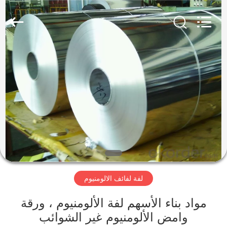
-
2026
WUXI
HONGJINMILAI
STEEL
CO.,LTD.
All
Rights
المنزل
Reserved.
المنتجات
فيديوهات
معلومات
عنا
لفة لفائف الالومنيوم
جولة
مواد بناء الأسهم لفة الألومنيوم ، ورقة
في
وامض الألومنيوم غير الشوائب