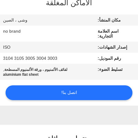
الأماكن المغلقة
المصنع
مكان المنشأ:
وشى ، الصين
مراقبة
اسم العلامة
no brand
الجودة
التجارية:
إصدار الشهادات:
ISO
اتصل
رقم الموديل:
3003 3004 3005 3105 3104
بنا
تسليط الضوء:
,
لفائف الألمنيوم ، ورقة الألمنيوم المسطحة
aluminium flat sheet
اطلب
اتصل بنا!
اقتباس
خريطة
الموقع