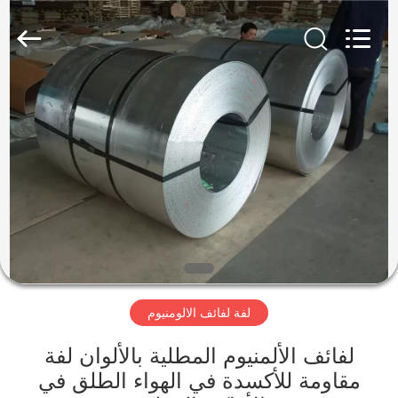
-
2026
WUXI
HONGJINMILAI
STEEL
CO.,LTD.
All
Rights
المنزل
Reserved.
المنتجات
فيديوهات
معلومات
عنا
لفة لفائف الالومنيوم
جولة
لفائف الألمنيوم المطلية بالألوان لفة
في
مقاومة للأكسدة في الهواء الطلق في