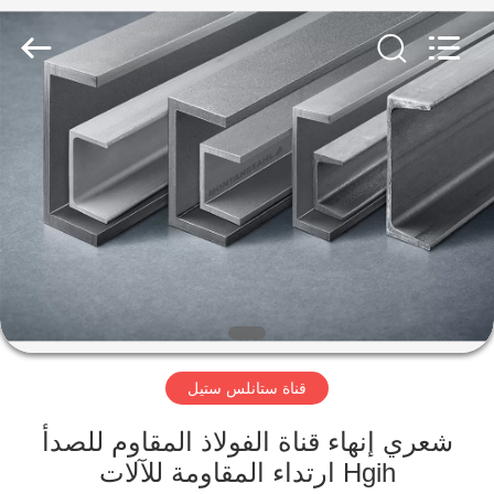
-
2026
WUXI
HONGJINMILAI
STEEL
CO.,LTD.
All
Rights
المنزل
Reserved.
المنتجات
فيديوهات
معلومات
عنا
قناة ستانلس ستيل
جولة
شعري إنهاء قناة الفولاذ المقاوم للصدأ
في
Hgih ارتداء المقاومة للآلات