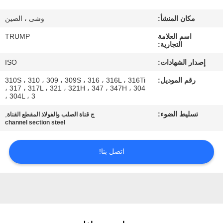
المصنع
مكان المنشأ:
وشى ، الصين
مراقبة
اسم العلامة
TRUMP
التجارية:
الجودة
إصدار الشهادات:
ISO
رقم الموديل:
310S ، 310 ، 309 ، 309S ، 316 ، 316L ، 316Ti
اتصل
، 317 ، 317L ، 321 ، 321H ، 347 ، 347H ، 304
، 304L ، 3
بنا
تسليط الضوء:
,
ج قناة الصلب والفولاذ المقطع القناة
channel section steel
اطلب
اقتباس
اتصل بنا!
خريطة
الموقع