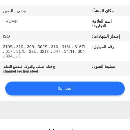
المصنع
مكان المنشأ:
وشى ، الصين
مراقبة
اسم العلامة
TRUMP
التجارية:
الجودة
إصدار الشهادات:
ISO
رقم الموديل:
310S ، 310 ، 309 ، 309S ، 316 ، 316L ، 316Ti
اتصل
، 317 ، 317L ، 321 ، 321H ، 347 ، 347H ، 304
، 304L ، 3
بنا
تسليط الضوء:
,
ج قناة الصلب والفولاذ المقطع القناة
channel section steel
اطلب
اقتباس
اتصل بنا!
خريطة
الموقع