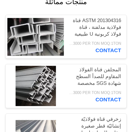
منتجات مماثلة
PRIVACY
POLICY
ASTM 201304316 قناة
فولاذية مدلفنة ، قناة
فولاذ كربونية U طبيعية
اللون
USD1500-3000 PER TON MOQ:1TON
CONTACT
المجلفن قناة الفولاذ
المقاوم للصدأ السطح
شهادة SGS مخصصة
USD1500-3000 PER TON MOQ:1TON
CONTACT
زخرفي قناة فولاذيّة
إنشائيّة قطر صغيرة