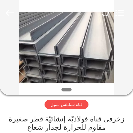
-
2026
WUXI
HONGJINMILAI
STEEL
CO.,LTD.
All
Rights
المنزل
Reserved.
المنتجات
فيديوهات
معلومات
عنا
قناة ستانلس ستيل
جولة
زخرفي قناة فولاذيّة إنشائيّة قطر صغيرة
في
مقاوم للحرارة لجدار شعاع