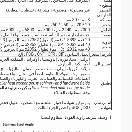
تقنية
المدرفلة على الساخن ، المدرفلة على البارد ، المسحوبة
سطح -
المظهر
غير مصقولة ، مصقولة ، مشرقة ، تشطيب المطحنة
الخارجي
سماكة
3 مم ~ 30 مم
بحجم
20 * 20 مم -250 * 250 مم
الطول
2000 مم ، 2440 مم ، 3000 مم ، 5800 مم ، 6000 مم ، 11800 مم ، 12000 مم إلخ
صفقة
حزمة ابحار تصدير القياسية ، تناسب جميع أنواع النقل ، 
20 قدم GP: 5898 مم (الطول) x2352 مم (العرض) x2393 مم (عالي)
حاوية
40 قدم GP: 12032 مم (الطول) x2352 مم (العرض) x2393 مم (عالي)
بحجم
40 قدم HC: 12032 مم (الطول) x2352 مم (العرض) x 2698 مم (عالي)
شرط السعر
العمل السابق ، FOB ، CNF ، CFR ، CIF ، إلخ
أيرلندا ، سنغافورة ، إندونيسيا ، أوكرانيا ، المملكة العربي
تصدير الى
الأمريكية ، البرازيل ،
تايلاند ، كوريا ، إيران ، الهند ، مصر ، عمان ، ماليزيا ، إلخ
تنطبق لوحة الفولاذ المقاوم للصدأ في مجال البناء وصناع
الصناعات الكيميائية والصناعات الحرب والكهرباء والصناع
تطبيق
oiler heat exchanger, machinery and hardware fields.
Stainless steel plate can be made
يمكن صنع لوحة الفو
وفقا لمتطلبات العملاء.
ام تي سي
يتم توفير شهادة اختبار مطحنة مع الشحن ، مقبول فحص 
شهادة
ISO و SGS وفحص الجزء الثالث.
1.
وصف شريط زاوية الفولاذ المقاوم للصدأ