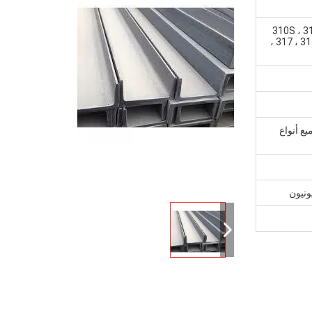
310S ، 31
، 317 ، 31
ع أنواع