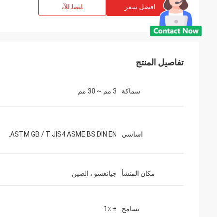
افضل سعر
ﺎﺘﺼﻟ ﺍﻶﻧ
تفاصيل المنتج
سماكة
3 مم ~ 30 مم
اساسي
ASTM GB / T JIS4 ASME BS DIN EN.
مكان المنشأ
جيانغسو ، الصين
تسامح
± 1٪