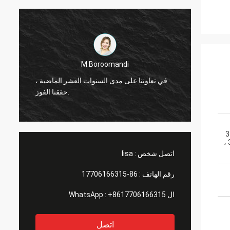
M.Boroomandi
ماضية ،
في تعاوننا على مدى السنوات العشر الماضية ،
حققنا الفوز.
3
، 
اتصل شخص :
lisa
رقم الهاتف :
86-17706166315
ال WhatsApp :
+8617706166315
اتصل