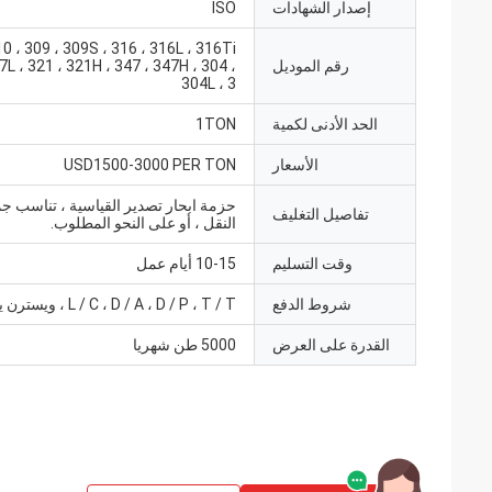
إصدار الشهادات
ISO
0 ، 309 ، 309S ، 316 ، 316L ، 316Ti
رقم الموديل
7L ، 321 ، 321H ، 347 ، 347H ، 304 ،
304L ، 3
الحد الأدنى لكمية
1TON
الأسعار
USD1500-3000 PER TON
حزمة ابحار تصدير القياسية ، تناسب جمي
تفاصيل التغليف
النقل ، أو على النحو المطلوب.
وقت التسليم
10-15 أيام عمل
شروط الدفع
L / C ، D / A ، D / P ، T / T ، ويسترن يونيون
القدرة على العرض
5000 طن شهريا