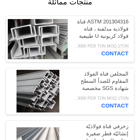
منتجات مماثلة
PRIVACY
POLICY
ASTM 201304316 قناة
فولاذية مدلفنة ، قناة
فولاذ كربونية U طبيعية
اللون
USD1500-3000 PER TON MOQ:1TON
CONTACT
المجلفن قناة الفولاذ
المقاوم للصدأ السطح
شهادة SGS مخصصة
USD1500-3000 PER TON MOQ:1TON
CONTACT
زخرفي قناة فولاذيّة
إنشائيّة قطر صغيرة