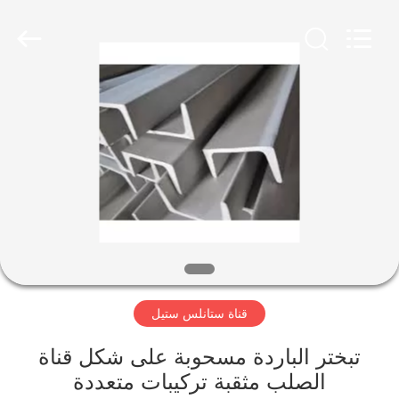
-
2026
WUXI
HONGJINMILAI
STEEL
CO.,LTD.
All
Rights
المنزل
Reserved.
المنتجات
فيديوهات
معلومات
عنا
قناة ستانلس ستيل
جولة
تبختر الباردة مسحوبة على شكل قناة
في
الصلب مثقبة تركيبات متعددة