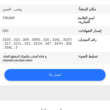
المصنع
مكان المنشأ:
وشى ، الصين
مراقبة
اسم العلامة
TRUMP
التجارية:
الجودة
إصدار الشهادات:
ISO
رقم الموديل:
310S ، 310 ، 309 ، 309S ، 316 ، 316L ، 316Ti
اتصل
، 317 ، 317L ، 321 ، 321H ، 347 ، 347H ، 304
، 304L ، 3
بنا
تسليط الضوء:
,
ج قناة الصلب والفولاذ المقطع القناة
channel section steel
اطلب
اقتباس
اتصل بنا!
خريطة
الموقع