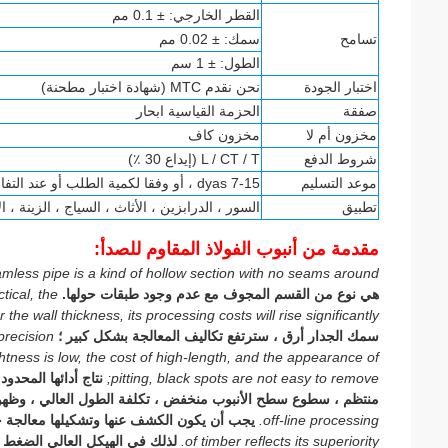
القطر الخارجي: ± 0.1 مم
تسامح
سمك: ± 0.02 مم
الطول: ± 1 سم
اختبار الجودة
نحن نقدم MTC (شهادة اختبار مطحنة)
صفقة
الحزمة القياسية ابحار
مخزون أم لا
مخزون كاف
شروط الدفع
L / CT / T (إيداع 30 ٪)
موعد التسليم
7-15 dyas ، أو وفقا لكمية الطلب أو عند التفاوض
تطبيق
السور ، الدرابزين ، الأثاث ، السياج ، الزينة ، ا
مقدمة من أنبوب الفولاذ المقاوم للصدأ:
amless pipe is a kind of hollow section with no seams around.
هي نوع من القسم المجوف مع عدم وجود طبقات حولها.
tical, the
r the wall thickness, its processing costs will rise significantly;
سمك الجدار أرق ، سترتفع تكاليف المعالجة بشكل كبير ؛
precision
ghtness is low, the cost of high-length, and the appearance of
pitting, black spots are not easy to remove;
نتاج أدائها المحدو
منتظم ، سطوع سطح الأنبوب منخفض ، تكلفة الطول العالي ، وظهور 
off-line processing.
يجب أن يكون الكشف عنها وتشكيلها معالجة خ
of timber reflects its superiority.
لذلك في الهيكل العالي الضغط 