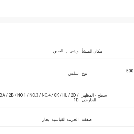
M.Boroomandi
في تعاوننا على مدى السنوات العشر ال
وشى ， الصين
مكان المنشأ
حققنا الفوز.
200 سلسلة / 300 سلسلة / 400 سلسلة / 500
نوع
سلس
سطح - المظهر
BA / 2B / NO.1 / NO.3 / NO.4 / 8K / HL / 2D /
الخارجي
1D
صفقة
الحزمة القياسية ابحار