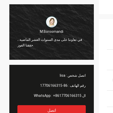
M.Boroomandi
ماضية ،
في تعاوننا على مدى السنوات العشر الماضية ،
حققنا الفوز.
اتصل شخص :
lisa
رقم الهاتف :
86-17706166315
ال WhatsApp :
+8617706166315
اتصل