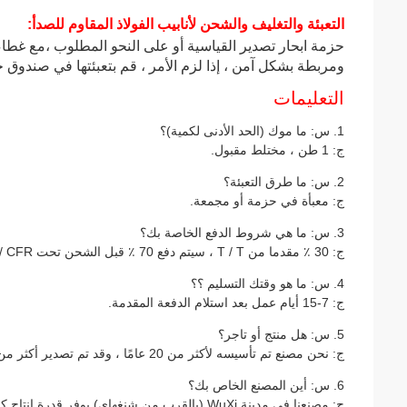
التعبئة والتغليف والشحن لأنابيب الفولاذ المقاوم للصدأ:
حزمة ابحار تصدير القياسية أو على النحو المطلوب ،
مع غطاء 
ومربطة بشكل آمن ، إذا لزم الأمر ، قم بتعبئتها في صندوق 
التعليمات
1. س: ما موك (الحد الأدنى لكمية)؟
ج: 1 طن ، مختلط مقبول.
2. س: ما طرق التعبئة؟
ج: معبأة في حزمة أو مجمعة.
3. س: ما هي شروط الدفع الخاصة بك؟
ج: 30 ٪ مقدما من T / T ، سيتم دفع 70 ٪ قبل الشحن تحت FOB / CIF / CFR
4. س: ما هو وقتك التسليم ؟؟
ج: 7-15 أيام عمل بعد استلام الدفعة المقدمة.
5. س: هل منتج أو تاجر؟
ج: نحن مصنع تم تأسيسه لأكثر من 20 عامًا ، وقد تم تصدير أكثر من 15 عامًا.
6. س: أين المصنع الخاص بك؟
ج: مصنعنا في مدينة WuXi (بالقرب من شنغهاي) يوفر قدرة إنتاج كافية ووقت تسليم مبكر.