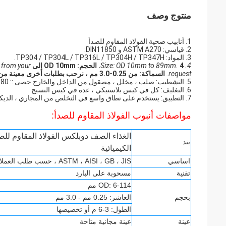
منتوج وصف
1. أنابيب صحية الفولاذ المقاوم للصدأ
2. قياسي: ASTM A270 و DIN11850:
3. المواد: TP304 / TP304L / TP316L / TP304H / TP347H.
4. Size: OD 10mm to 89mm.
4. الحجم: OD 10mm إلى 89mm.
 from your
request.
السماكة: من 0.25-3.0 مم ، نرحب بطلبات أخرى معينة من طلبك.
5. التشطيب: صلب ، مخلل ، مصقول من الداخل والخارج
حصى :: 180 # ، 320 # ، 400 # ، 600 # ، مرآة ، مشرقة ، إلخ.
6. التغليف: كل في كيس بلاستيكي ، عدة في كيس النسيج
7. التطبيق: يستخدم على نطاق واسع في التخلص من المجاري ، الديكور ، الطعام ، المشروبات ، الحليب ، تكرير السكر ، الأدوية ، إلخ
مواصفات أنبوب الفولاذ المقاوم للصدأ:
الغذاء الصف دوبلكس الفولاذ المقاوم للصد
بند
الكيميائية
اساسي
ASTM ، AISI ، GB ، JIS ، حسب طلب العملاء
تقنية
مسحوبة على البارد
OD: 6-114 مم
بحجم
العاشر:
0.25 مم - 3.0 مم
الطول: 3-6 م أو تخصيصها
عينة
عينة مجانية متاحة