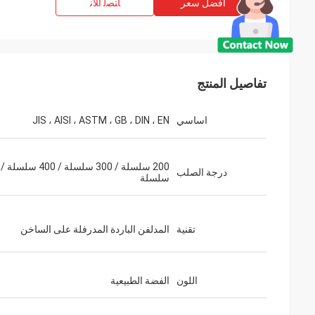
افضل سعر
ﺎﺘﺼﻟ ﺍﻶﻧ
تفاصيل المنتج
اساسي
JIS ، AISI ، ASTM ، GB ، DIN ، EN
درجة الصلب
سلسلة
تقنية
المدلفن الباردة المدرفلة على الساخن
اللون
الفضة الطبيعية