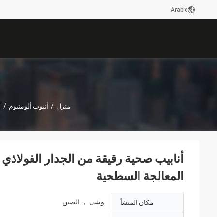
Arabic
منزل
/
أنبوب ألومنيوم
/
أ
المعالجة السطحية
وشى ， الصين
مكان المنشأ