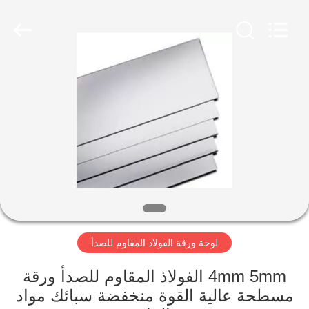
-
2026
WUXI
HONGJINMILAI
STEEL
CO.,LTD.
All
Rights
المنزل
Reserved.
المنتجات
فيديوهات
معلومات
عنا
لوحة ورقة الفولاذ المقاوم للصدأ
جولة
4mm 5mm الفولاذ المقاوم للصدأ ورقة
في
مسطحة عالية القوة منخفضة سبائك مواد