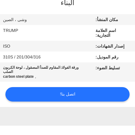
البناء
المصنع
مكان المنشأ:
وشى ، الصين
مراقبة
اسم العلامة
TRUMP
الجودة
التجارية:
إصدار الشهادات:
ISO
اتصل
رقم الموديل:
201/304/316 / 310S
بنا
تسليط الضوء:
ورقة الفولاذ المقاوم للصدأ المصقول ، لوحة الكربون
الصلب
,
carbon steel plate
اطلب
اقتباس
اتصل بنا!
خريطة
الموقع