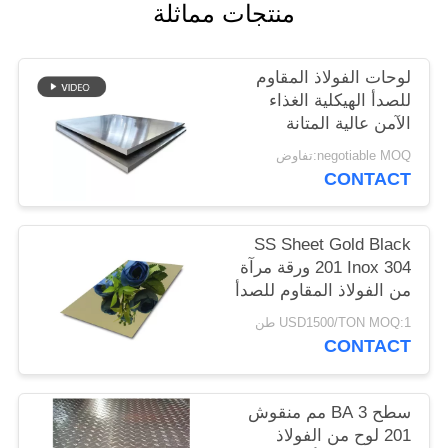
منتجات مماثلة
PRIVACY
POLICY
لوحات الفولاذ المقاوم
للصدأ الهيكلية الغذاء
الآمن عالية المتانة
المعالجة السطحية
negotiable MOQ:تفاوض
المخصصة
CONTACT
SS Sheet Gold Black
201 Inox 304 ورقة مرآة
من الفولاذ المقاوم للصدأ
للديكور الخارجي الداخلي
USD1500/TON MOQ:1 طن
CONTACT
سطح BA 3 مم منقوش
201 لوح من الفولاذ