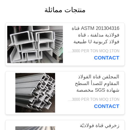
PRIVACY
منتجات مماثلة
POLICY
ASTM 201304316 قناة
فولاذية مدلفنة ، قناة
فولاذ كربونية U طبيعية
اللون
USD1500-3000 PER TON MOQ:1TON
CONTACT
المجلفن قناة الفولاذ
المقاوم للصدأ السطح
شهادة SGS مخصصة
USD1500-3000 PER TON MOQ:1TON
CONTACT
زخرفي قناة فولاذيّة