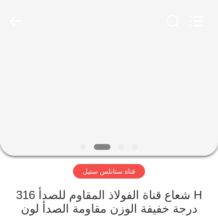
-
2026
WUXI
HONGJINMILAI
STEEL
CO.,LTD.
All
Rights
المنزل
Reserved.
المنتجات
فيديوهات
معلومات
عنا
قناة ستانلس ستيل
جولة
H شعاع قناة الفولاذ المقاوم للصدأ 316
في
درجة خفيفة الوزن مقاومة الصدأ لون