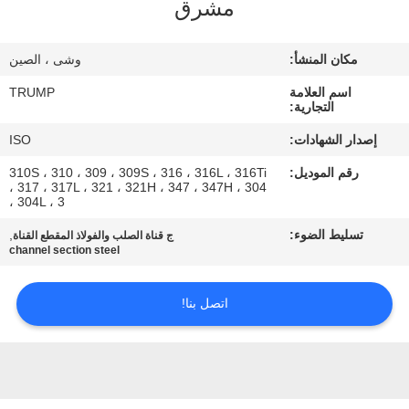
مشرق
المصنع
مكان المنشأ:
وشى ، الصين
مراقبة
اسم العلامة
TRUMP
الجودة
التجارية:
إصدار الشهادات:
ISO
اتصل
رقم الموديل:
310S ، 310 ، 309 ، 309S ، 316 ، 316L ، 316Ti
بنا
، 317 ، 317L ، 321 ، 321H ، 347 ، 347H ، 304
، 304L ، 3
تسليط الضوء:
,
ج قناة الصلب والفولاذ المقطع القناة
اطلب
channel section steel
اقتباس
اتصل بنا!
خريطة
الموقع