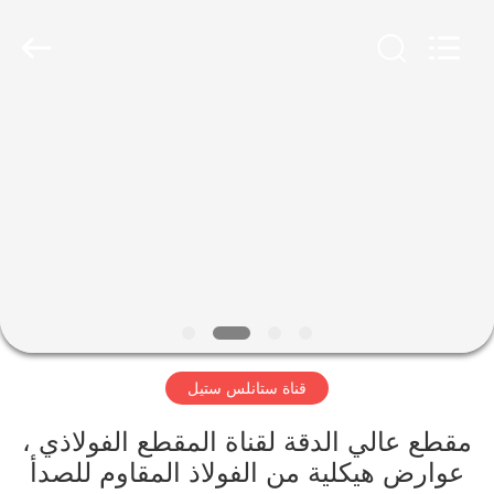
-
2025
WUXI
HONGJINMILAI
STEEL
CO.,LTD.
All
Rights
المنزل
Reserved.
المنتجات
فيديوهات
معلومات
عنا
قناة ستانلس ستيل
جولة
مقطع عالي الدقة لقناة المقطع الفولاذي ،
في
عوارض هيكلية من الفولاذ المقاوم للصدأ