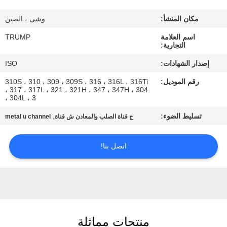
المصنع
مكان المنشأ:
وشى ، الصين
مراقبة
اسم العلامة
TRUMP
التجارية:
الجودة
إصدار الشهادات:
ISO
رقم الموديل:
310S ، 310 ، 309 ، 309S ، 316 ، 316L ، 316Ti
اتصل
، 317 ، 317L ، 321 ، 321H ، 347 ، 347H ، 304
، 304L ، 3
بنا
تسليط الضوء:
,
ج قناة الصلب والمعادن ش قناة
metal u channel
اطلب
اتصل بنا!
اقتباس
خريطة
الموقع
منتجات مماثلة