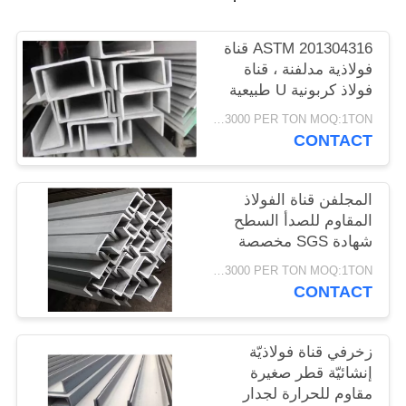
PRIVACY
POLICY
ASTM 201304316 قناة
فولاذية مدلفنة ، قناة
فولاذ كربونية U طبيعية
اللون
USD1500-3000 PER TON MOQ:1TON
CONTACT
المجلفن قناة الفولاذ
المقاوم للصدأ السطح
شهادة SGS مخصصة
USD1500-3000 PER TON MOQ:1TON
CONTACT
زخرفي قناة فولاذيّة
إنشائيّة قطر صغيرة
مقاوم للحرارة لجدار