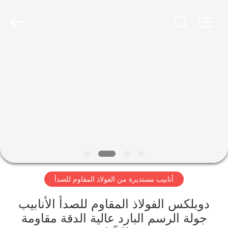
-
2026
WUXI
HONGJINMILAI
STEEL
CO.,LTD.
All
Rights
المنزل
Reserved.
المنتجات
فيديوهات
معلومات
عنا
أنابيب مستديرة من الفولاذ المقاوم للصدأ
جولة
دوبلكس الفولاذ المقاوم للصدأ الأنابيب
في
جولة الرسم البارد عالية الدقة مقاومة