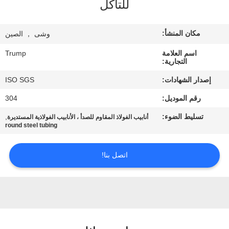
للتآكل
المصنع
مكان المنشأ:
وشى ， الصين
مراقبة
اسم العلامة
Trump
الجودة
التجارية:
إصدار الشهادات:
ISO SGS
اتصل
رقم الموديل:
304
بنا
تسليط الضوء:
,
أنابيب الفولاذ المقاوم للصدأ ، الأنابيب الفولاذية المستديرة
round steel tubing
اطلب
اقتباس
اتصل بنا!
خريطة
الموقع