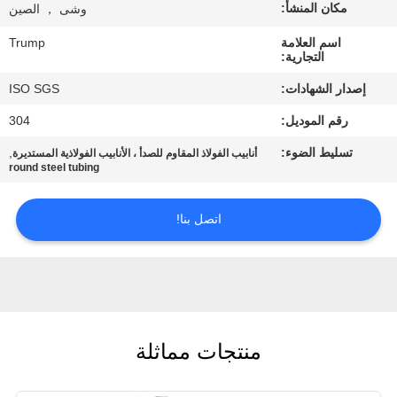
المصنع
مكان المنشأ:
وشى ， الصين
اسم العلامة
Trump
التجارية:
مراقبة
إصدار الشهادات:
ISO SGS
الجودة
رقم الموديل:
304
اتصل
تسليط الضوء:
,
أنابيب الفولاذ المقاوم للصدأ ، الأنابيب الفولاذية المستديرة
round steel tubing
بنا
اتصل بنا!
اطلب
اقتباس
خريطة
منتجات مماثلة
الموقع