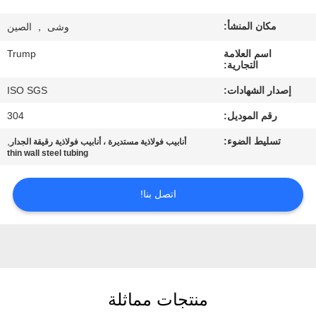
المصنع
مكان المنشأ:
وشى ， الصين
مراقبة
اسم العلامة
Trump
التجارية:
الجودة
إصدار الشهادات:
ISO SGS
رقم الموديل:
304
اتصل
تسليط الضوء:
,
أنابيب فولاذية مستديرة ، أنابيب فولاذية رقيقة الجدار
بنا
thin wall steel tubing
اطلب
اتصل بنا!
اقتباس
خريطة
الموقع
منتجات مماثلة