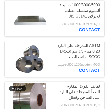
1000/3000/5000 صفيحة
ألمنيوم سلسلة مضادة
68
للانزلاق JIS G3141
لفائف الفولاذ المقاوم
USD1500-3000 PER TON MOQ:1 طن
CONTACT
للصدأ
ASTM المدرفلة على البارد
0.23 مم - 3.5 مم Dx51d
SGCC لفائف الصلب
المجلفن
36
800-1200usd/ton MOQ:حجم المواد arrording
CONTACT
قطاع الفولاذ المقاوم
للصدأ
لفائف الفولاذ المقاوم
للصدأ المدرفلة على البارد
على الساخن وقطاع
الدرجة
USD1200-3000 PER TON MOQ:1 طن
201202304316410430