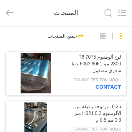
-
2026
WUXI
المنتجات
HONGJINMILAI
STEEL
CO.,LTD.
All
Rights
المنزل
30
Reserved.
جميع المنتجات
لوحة مسطحة من
المنتجات
الفولاذ المقاوم للصدأ
لوح ألومنيوم 7075 T6
2800 مم 6061 6063 خط
فيديوهات
شعري مصقول
USD1500-3000 PER TON MOQ:1 طن
معلومات
CONTACT
92
عنا
لوحة ورقة الفولاذ
0.25 مم لوحة رقيقة من
الألومنيوم H321 0.2 مم
جولة
المقاوم للصدأ
0.3 مم 0.5 م
في
USD1500-3000 PER TON MOQ:1 طن