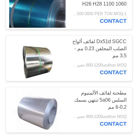
H26 H28 1100 1060
PRIVACY
1050
USD1500-3000 PER TON MOQ:1 طن
POLICY
CONTACT
32
لفة قطاع الألمنيوم
Dx51d SGCC لفائف ألواح
الصلب المجلفن 0.23 مم -
3.5 مم
800-1200usd/ton MOQ:حجم المواد arrording
CONTACT
25
مطحنة لفائف الألمنيوم
السلس 5a06 تنتهي بسمك
أنبوب ألومنيوم
0.2-6 مم
800-1200usd/ton MOQ:حجم المواد arrording
CONTACT