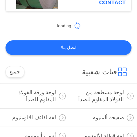
CONTACT
2B BA مرآة
41
أنابيب مستديرة من
loading...
الفولاذ المقاوم للصدأ
اتصل بنا!
فئات شعبية
جميع
35
شريط الجولة الفولاذ
لوحة مسطحة من
لوحة ورقة الفولاذ
المقاوم للصدأ
الفولاذ المقاوم للصدأ
المقاوم للصدأ
صفيحة ألمنيوم
لفة لفائف الالومنيوم
لفة قطاع الألمنيوم
أنبوب ألومنيوم