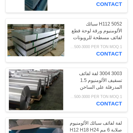
المصنع
CONTACT
مراقبة
5052 H112 سبائك
105
الألومنيوم ورقة لوحة قطع
الجودة
لفائف مسطحة للروبوتات
صفيحة ألمنيوم
الصناعية
USD1500-3000 PER TON MOQ:1 طن
اتصل
CONTACT
بنا
3003 3004 لفة لفائف
اطلب
تسقيف الألومنيوم 1.5
المدرفلة على الساخن
95
اقتباس
1050 1060 1100 H14
USD1500-3000 PER TON MOQ:1 طن
CONTACT
لفة لفائف الالومنيوم
خريطة
الموقع
لفة لفائف سبائك الألومنيوم
صلابة 6 مم H12 H18 H24