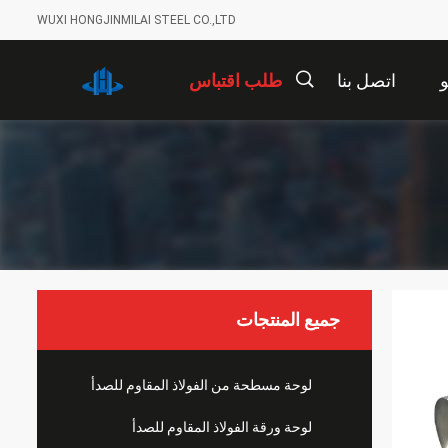
WUXI HONGJINMILAI STEEL CO.,LTD
اتصل بنا
طلب اقتباس
描
述
جميع المنتجات
لوحة مسطحة من الفولاذ المقاوم للصدأ
لوحة ورقة الفولاذ المقاوم للصدأ