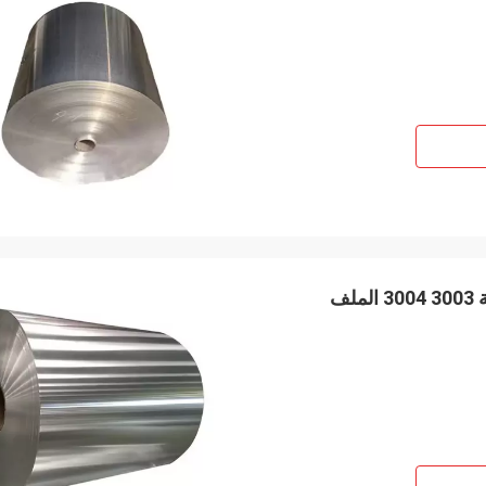
جودة عالية 5052 5005 الملف الألومنيوم 3.5 ملم سميكة 3003 3004 الملف