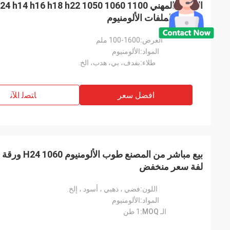
سلسلة الملفات الألومنيوم
العرض:
100-1600 ملم
المواد:
الألومنيوم
طلاء:
بفدف، بي، هدب، الخ.
افضل سعر
ﺎﺘﺼﻟ ﺍﻶﻧ
لفة سعر منخفض
اللون:
فضي ، ذهبي ، أسود ، إلخ.
المواد:
الألومنيوم
الـ MOQ:
1 طن