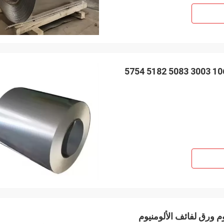
الصين تصنيع بيع الجملة لفائف الألومنيوم 1100 1050 1060 3003 5083 5182 5754