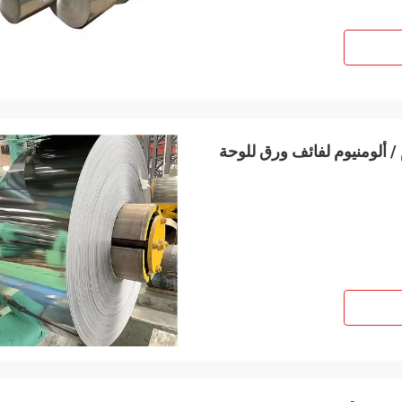
H3 سبيكة الألومنيوم / ألومنيوم لفائف ورق للوحة