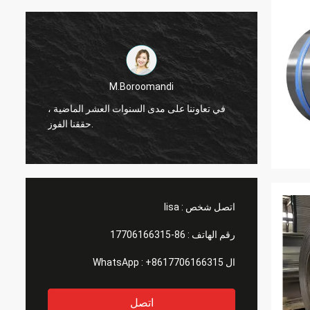
M.Boroomandi
ماضية ،
في تعاوننا على مدى السنوات العشر الماضية ،
حققنا الفوز.
اتصل شخص :
lisa
رقم الهاتف :
86-17706166315
ال WhatsApp :
+8617706166315
اتصل