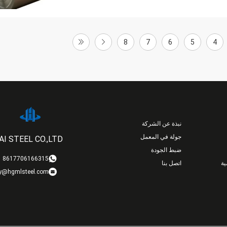
8
7
6
5
4
نبذة عن الشركة
جولة في المعمل
I STEEL CO.,LTD
ضبط الجودة
8617706166315
ة
اتصل بنا
y@hgmlsteel.com