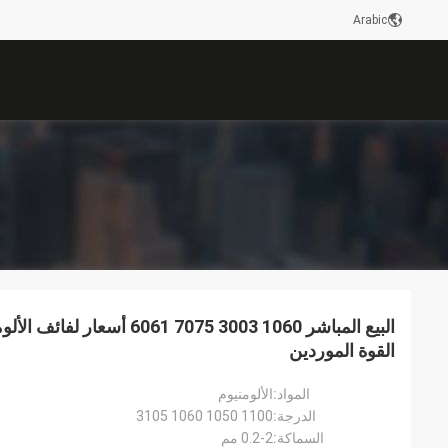
Arabic
البيع المباشر 1060 3003 7075 061
القوة الموردين
المواد:
الألومنيوم
الدرجة:
1100 1050 1060 3105
السماكة:
0.2-2 مم