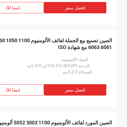
افضل سعر
ﺎﺘﺼﻟ ﺍﻶﻧ
6061 6063 مع شهادة ISO
المواد:
الألومنيوم
الدرجة:
201 304 316 316 لتر 310 ثانية
السماكة:
0.2-2 مم
افضل سعر
ﺎﺘﺼﻟ ﺍﻶﻧ
الصين المورد لفائف الألومنيوم 1100 3003 5052 ألومنيوم ورق لفائف الألومنيوم