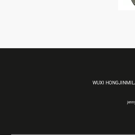
WUXI HONGJINMILA
jenn