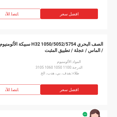
افضل سعر
ﺎﺘﺼﻟ ﺍﻶﻧ
الصف البحري 1050/5052/5754 2
/ الماس / عجلة / تطبيق المثبت
المواد:
الألومنيوم
الدرجة:
1100 1050 1060 3105
طلاء:
بفدف، بي، هدب، الخ.
افضل سعر
ﺎﺘﺼﻟ ﺍﻶﻧ