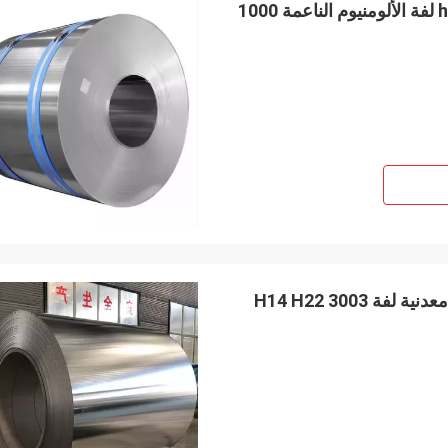
المصنع المهني h24 h14 h16 h18 h22 1050 1060 1100 لفة الألومنيوم الناعمة 1000
M.Boroomandi
في تعاوننا على مدى السنوات العشر ال
حققنا الفوز.
بيع مباشر من المصنع طوب الألومنيوم 1060 H24 ورقة معدنية لفة 3003 H14 H22