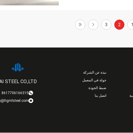
3
2
نبذة عن الشركة
جولة في المعمل
I STEEL CO.,LTD
ضبط الجودة
8617706166315
ة
اتصل بنا
y@hgmlsteel.com