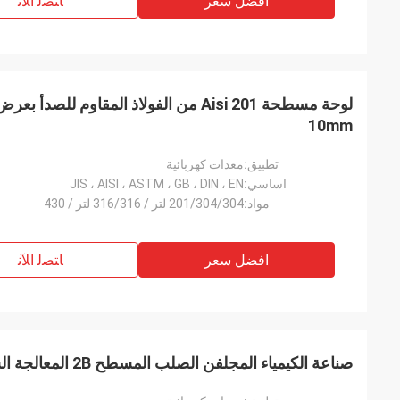
افضل سعر
ﺎﺘﺼﻟ ﺍﻶﻧ
10mm
تطبيق:
معدات كهربائية
اساسي:
JIS ، AISI ، ASTM ، GB ، DIN ، EN
مواد:
201/304/304 لتر / 316/316 لتر / 430
افضل سعر
ﺎﺘﺼﻟ ﺍﻶﻧ
صناعة الكيمياء المجلفن الصلب المسطح 2B المعالجة السطحية سطح أملس