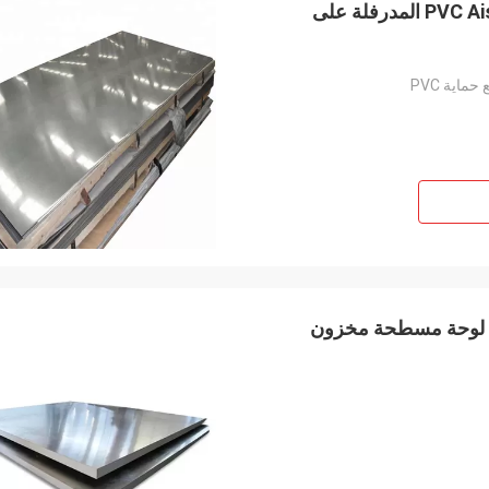
مرآة وغير لامع 304l الفولاذ المقاوم للصدأ لوحة حماية PVC Aisi المدرفلة على
ماية PVC
M.Boroomandi
في تعاوننا على مدى السنوات العشر ال
حققنا الفوز.
ولاذ المقاوم للصدأ لوحة مسطحة مخزون