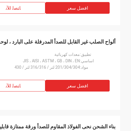
افضل سعر
ﺎﺘﺼﻟ ﺍﻶﻧ
ألواح الصلب غير القابل للصدأ المدرفلة على البارد ، لوحة
تطبيق:
معدات كهربائية
اساسي:
JIS ، AISI ، ASTM ، GB ، DIN ، EN
مواد:
201/304/304 لتر / 316/316 لتر / 430
افضل سعر
ﺎﺘﺼﻟ ﺍﻶﻧ
بناء الشحن نحى الفولاذ المقاوم للصدأ ورقة ممتازة قابلية