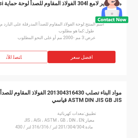
الساخن
اسم المنتج:
لوحة الفولاذ المقاوم للصدأ المدرفلة على البارد مع ح
طول:
كما هو مطلوب
عرض:
3 مم -2000 مم أو على النحو المطلوب
افضل سعر
ﺎﺘﺼﻟ ﺍﻶﻧ
مواد البناء تصلب 201304316430 الف
ASTM DIN JIS GB JIS قياسي
تطبيق:
معدات كهربائية
معيار:
JIS ، AiSi ، ASTM ، GB ، DIN ، EN
مادة:
201/304/304 لتر / 316/316 لتر / 430