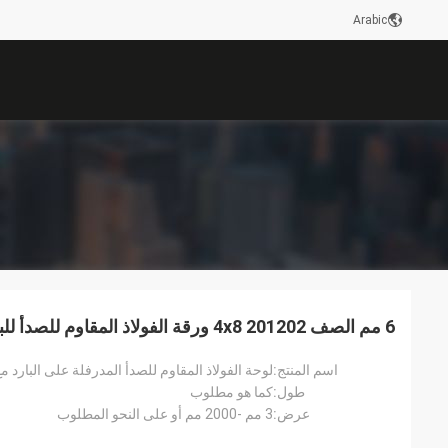
Arabic
6 مم الصف 201202 4x8 ورقة الفولاذ المقاوم للصدأ للبناء
اسم المنتج:
لوحة الفولاذ المقاوم للصدأ المدرفلة على البارد مع ح
طول:
كما هو مطلوب
عرض:
3 مم -2000 مم أو على النحو المطلوب