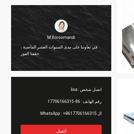
M.Boroomandi
ماضية ،
في تعاوننا على مدى السنوات العشر الماضية ،
حققنا الفوز.
اتصل شخص :
lisa
رقم الهاتف :
86-17706166315
ال WhatsApp :
+8617706166315
اتصل