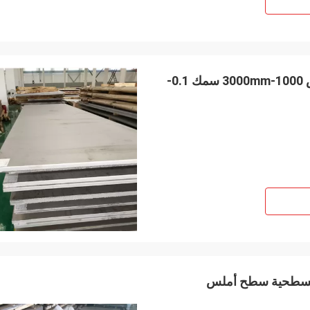
لوحة مسطحة Aisi 201 من الفولاذ المقاوم للصدأ بعرض 1000-3000mm سمك 0.1-