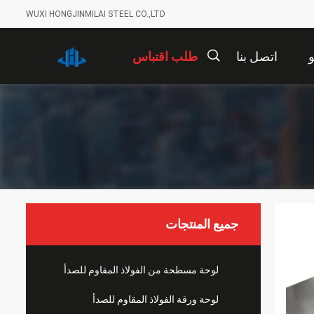
WUXI HONGJINMILAI STEEL CO.,LTD
اتصل بنا
طلب اقتباس
描
述
جميع المنتجات
لوحة مسطحة من الفولاذ المقاوم للصدأ
لوحة ورقة الفولاذ المقاوم للصدأ