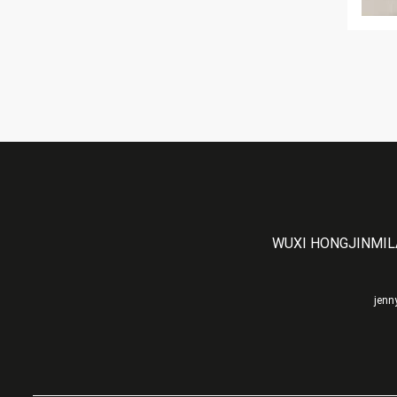
WUXI HONGJINMILA
jenn