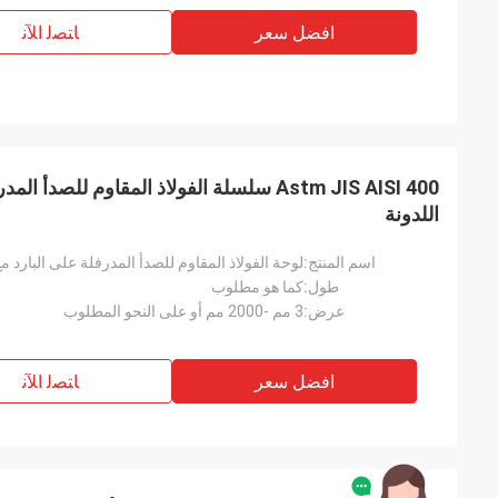
افضل سعر
ﺎﺘﺼﻟ ﺍﻶﻧ
Astm JIS AISI 400 سلسلة الفولاذ المقاوم لل
اللدونة
اسم المنتج:
لوحة الفولاذ المقاوم للصدأ المدرفلة على البارد مع ح
طول:
كما هو مطلوب
عرض:
3 مم -2000 مم أو على النحو المطلوب
افضل سعر
ﺎﺘﺼﻟ ﺍﻶﻧ