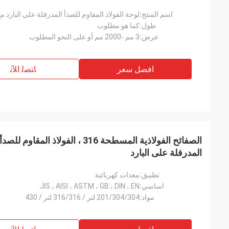
اسم المنتج:
لوحة الفولاذ المقاوم للصدأ المدرفلة على البارد مع ح
طول:
كما هو مطلوب
عرض:
3 مم -2000 مم أو على النحو المطلوب
افضل سعر
ﺎﺘﺼﻟ ﺍﻶﻧ
الصفائح الفولاذية المسطحة 316 ، الفو
المدرفلة على البارد
تطبيق:
معدات كهربائية
اساسي:
JIS ، AISI ، ASTM ، GB ، DIN ، EN
مواد:
201/304/304 لتر / 316/316 لتر / 430