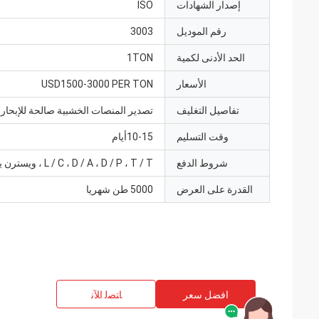
إصدار الشهادات
ISO
رقم الموديل
3003
الحد الأدنى لكمية
1TON
الأسعار
USD1500-3000 PER TON
تفاصيل التغليف
تصدير المنصات الخشبية صالحة للإبحار 
وقت التسليم
10-15أيام
شروط الدفع
L / C ، D / A ، D / P ، T / T ، ويسترن يونيون
القدرة على العرض
5000 طن شهريا
افضل سعر
ﺎﺘﺼﻟ ﺍﻶﻧ