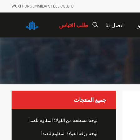
WUXI HONGJINMILAI STEEL CO.,LTD
اتصل بنا
طلب اقتباس
描
述
جميع المنتجات
لوحة مسطحة من الفولاذ المقاوم للصدأ
لوحة ورقة الفولاذ المقاوم للصدأ