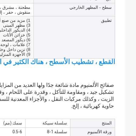
سطح - المظهر الخارجي
مطحنة ، مشرق ، م
منقوش ، حفر ، إل
تطبيق
1) مزيد من صنع أواني 2) فيلم عاكس للطاقة الشمسية
3) مظهر المبنى
4) الديكور الداخلي.الأسقف والجدران وما إلى ذلك
5) خزائن الأثاث
6) ديكور المصعد
7) علامات ، لوحة ، صنع الحقائب
8) تزين داخل وخارج السيارة
9) الأجهزة المنزلية: الثلاجات ، أفران الميكروويف ، أجهزة الصوت ، إلخ
القطع ، تشطيب الأسطح ، هناك الكثير في ا
حاوية كهربائية ، إلخ.
المنتج
سلسلة سبيكة
سمك (مم)
ورقة الألمنيوم
سلسلة 1-8
0.5-6