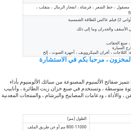
صقول ، خط الشعر ، فرشاة ، انفجار الرمال ، متقلب ،
خ
لمخزون ، مرحبا بكم في الاستشارة
صفائح الألمنيوم مادة شائعة جدًا ولها العديد من المزايا.تتميز صفائح الألمنيوم المصنوعة من سبائك الألومنيوم بأداء 
تشكيل جيد ، ومقاومة للتآكل ، وقدرة على اللحام ، وقوة متوسطة ، وتستخدم في صنع خزان زيت الطائرة ، وأنابيب 
الطول (مم)
800-11000 مم أو عن طريق الملف