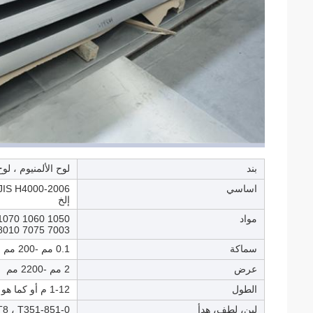
بند
لوح الألمنيوم ، لو
اساسي
إلخ
مواد
7003 7075 8010 إلخ
سماكة
0.1 مم -200 مم
عرض
2 مم -2200 مم
الطول
1-12 م أو كما هو مطلوب
لين، لطف، هدأ
0-H112 ، T3-T8 ، T351-851