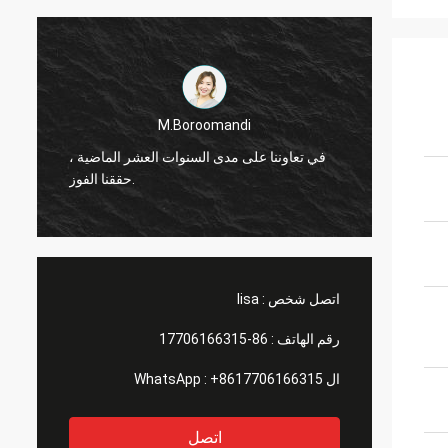
M.Boroomandi
M.Bor
لسنوات العشر الماضية ،
في تعاوننا على مدى السنوات العشر الماضي
حققنا الفوز.
حققنا الفوز.
اتصل شخص :
lisa
رقم الهاتف :
86-17706166315
ال WhatsApp :
+8617706166315
اتصل