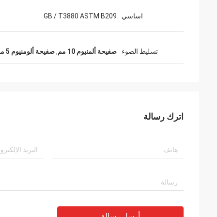
اساسي
GB / T3880 ASTM B209
تسليط الضوء
صفيحة ألمنيوم 10 مم
,
صفيحة ألومنيوم 5 مم
اترك رسالة
أرسل رسالة