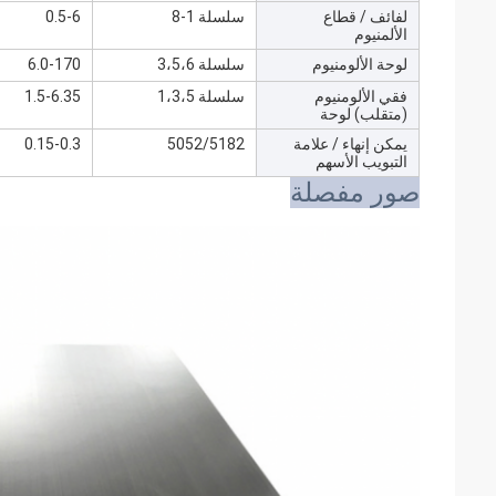
لفائف / قطاع
سلسلة 1-8
0.5-6
الألمنيوم
لوحة الألومنيوم
سلسلة 3،5،6
6.0-170
فقي الألومنيوم
سلسلة 1،3،5
1.5-6.35
(متقلب) لوحة
يمكن إنهاء / علامة
5052/5182
0.15-0.3
التبويب الأسهم
صور مفصلة