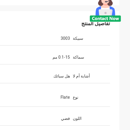
تفاصيل المنتج
سبيكة
3003
سماكة
0.1-15 مم
أشابة أم لا
هل سبائك
نوع
Flate
اللون
فضي