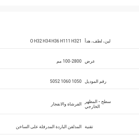
oomandi
لين، لطف، هدأ
O H32 H34 H36 H111 H321
في تعاوننا على مدى ا
عرض
100-2800 مم
رقم الموديل
1050 1060 5052
سطح - المظهر
الفرشاة والانفجار
الخارجي
تقنية
المدلفن الباردة المدرفلة على الساخن