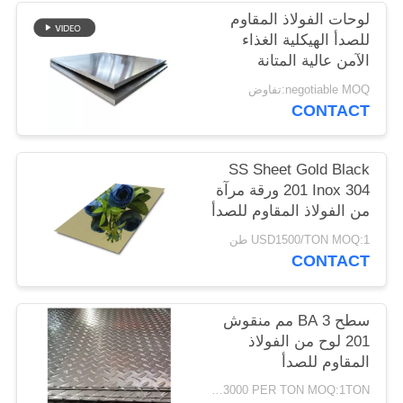
PRIVACY
لوحات الفولاذ المقاوم
للصدأ الهيكلية الغذاء
POLICY
الآمن عالية المتانة
المعالجة السطحية
negotiable MOQ:تفاوض
المخصصة
CONTACT
SS Sheet Gold Black
201 Inox 304 ورقة مرآة
من الفولاذ المقاوم للصدأ
للديكور الخارجي الداخلي
USD1500/TON MOQ:1 طن
CONTACT
سطح BA 3 مم منقوش
201 لوح من الفولاذ
المقاوم للصدأ
USD1200-3000 PER TON MOQ:1TON