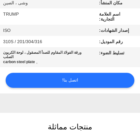
المصنع
مكان المنشأ:
وشى ، الصين
اسم العلامة
TRUMP
التجارية:
مراقبة
إصدار الشهادات:
ISO
الجودة
رقم الموديل:
201/304/316 / 310S
تسليط الضوء:
ورقة الفولاذ المقاوم للصدأ المصقول ، لوحة الكربون
اتصل
الصلب
,
carbon steel plate
بنا
اتصل بنا!
اطلب
اقتباس
خريطة
الموقع
منتجات مماثلة