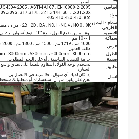
السعر
اساسي
7 ، JIS4304-2005 ، ASTM A167 ، EN10088-2-2005
 310،309،309S، 317،317L، 321،347H، 301،
مواد
405،410،420،430، etc
سطح - المظهر
2B ، 2D ، BA ، NO.1 ، NO.4 ، NO.8 ، 8K ، مرآة ، متقلب ، منقوش ، خط شعر ، فرشاة ، نقش ، إلخ
الخارجي
التصميم
نوع الماس ، نوع الفول ، نوع "T" ، نوع أقحوان أو على النحو المطلوب ..
سماكة
1 ~ 10 مم
عرض
طلب العميل
الطول
000mm ، 2440mm ، 3000mm ، 5800mm ، 6000mm ، 8000mm
صفقة
حزمة التصدير القياسية ، أو على النحو المطلوب.
تستخدم لوحة الفولاذ المقاوم للصدأ على نطاق واس
تطبيق
السيارة.
إذا كان لديك أي سؤال ، فلا تتردد في الاتصال بي.
اتصل
نحن على يقين من أن استفسارك أو متطلباتك ستحظى