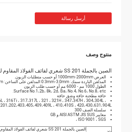
أرسل رسالة
منتوج وصف
الصين بالجملة SS 201 شعري لفائف الفولاذ المقاوم للصدأ / ورقة 304 ورقة الفولاذ المقاوم للصدأ السعر
العرض 1000mm-2000mm أو حسب متطلبات الزبون.
المدلفن الباردة سمك: 0.3mm-3.0mm المدلفن على الساخن: 3.0mm-100mm
الطول 1000 مم - 6000 مم أو حسب طلب الزبون
Surface No.1،2b، 8k، 2d، Ba، No.4، No.6، No.8، etc.
حافة مطحنة حافة وشق حافة
6L ، 316Ti ، 317،317L ، 321 ، 321H ، 347،347H ، 304،304L ،
2،301،201،202،403،405،409،409L ، 410،410S ، 420،430،631،904L
سلسلة الصف 300
معايير AISI ASTM JIS SUS و GB
ISO 9001 ، SGS ،
بند