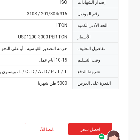
إصدار الشهادات
ISO
رقم الموديل
201/304/316 / 310S
الحد الأدنى لكمية
1TON
الأسعار
USD1200-3000 PER TON
تفاصيل التغليف
حزمة التصدير القياسية ، أو على النحو 
وقت التسليم
10-15 أيام عمل
شروط الدفع
L / C ، D / A ، D / P ، T / T ، ويسترن يونيون
القدرة على العرض
5000 طن شهريا
افضل سعر
ﺎﺘﺼﻟ ﺍﻶﻧ