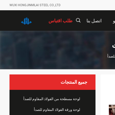
WUXI HONGJINMILAI STEEL CO.,LTD
اتصل بنا
طلب اقتباس
描
ت
述
جميع المنتجات
لوحة مسطحة من الفولاذ المقاوم للصدأ
لوحة ورقة الفولاذ المقاوم للصدأ