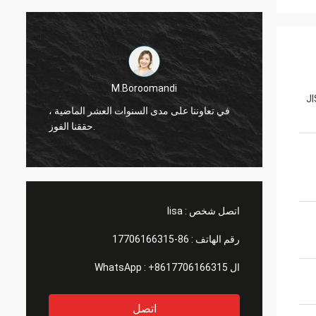
M.Boroomandi
JI
شر الماضية ،
في تعاوننا على مدى السنوات العشر الماضية ،
حققنا الفوز.
حققنا الفوز.
اتصل شخص :
lisa
رقم الهاتف :
86-17706166315
ال WhatsApp :
+8617706166315
اتصل