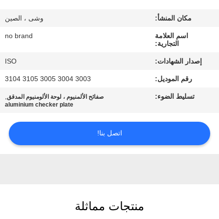
المصنع
مكان المنشأ:
وشى ، الصين
مراقبة
اسم العلامة
no brand
التجارية:
الجودة
إصدار الشهادات:
ISO
رقم الموديل:
3003 3004 3005 3105 3104
اتصل
تسليط الضوء:
,
صفائح الألمنيوم ، لوحة الألومنيوم المدقق
بنا
aluminium checker plate
اطلب
اتصل بنا!
اقتباس
خريطة
الموقع
منتجات مماثلة