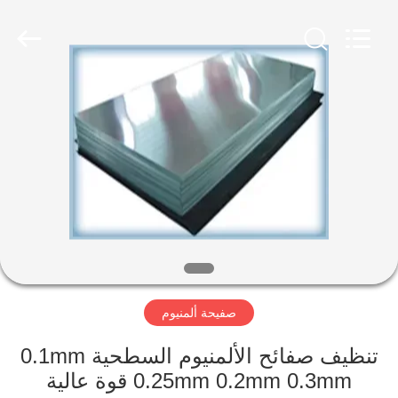
-
2026
WUXI
HONGJINMILAI
STEEL
CO.,LTD.
All
Rights
المنزل
Reserved.
المنتجات
فيديوهات
معلومات
عنا
صفيحة ألمنيوم
جولة
تنظيف صفائح الألمنيوم السطحية 0.1mm
في
0.25mm 0.2mm 0.3mm قوة عالية