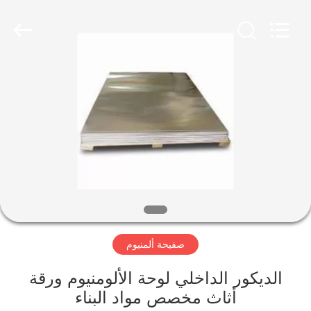
-
2026
WUXI
HONGJINMILAI
STEEL
CO.,LTD.
All
Rights
المنزل
Reserved.
المنتجات
فيديوهات
معلومات
عنا
صفيحة ألمنيوم
جولة
الديكور الداخلي لوحة الألومنيوم ورقة
في
أثاث مخصص مواد البناء