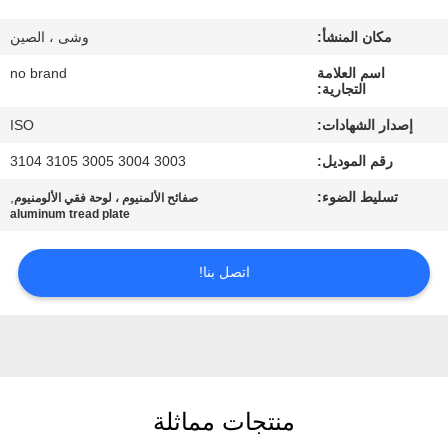
المصنع
مكان المنشأ:
وشى ، الصين
مراقبة
اسم العلامة
no brand
التجارية:
الجودة
إصدار الشهادات:
ISO
رقم الموديل:
3003 3004 3005 3105 3104
اتصل
تسليط الضوء:
,
صفائح الألمنيوم ، لوحة فقي الألومنيوم
بنا
aluminum tread plate
اطلب
اتصل بنا!
اقتباس
خريطة
الموقع
منتجات مماثلة