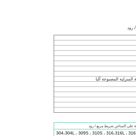
ة المنزلية المصنوعة آليا
304،304L ، 309S ، 310S ، 316،316L ، 316