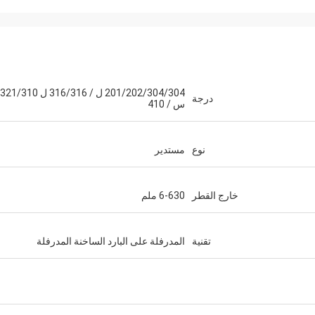
roomandi
201/202/304/304 ل / 316/316 ل 321/310
درجة
س / 410
في تعاوننا على مدى الس
نوع
مستدير
خارج القطر
6-630 ملم
تقنية
المدرفلة على البارد الساخنة المدرفلة