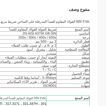
منتوج وصف
AISI 316L الفولاذ المقاوم للصدأ المدرفلة على الساخن شريط مربع / رود
اسم المنتج
شريط الجولة الفولاذ المقاوم للصدأ
اساسي
JIS AISI ASTM GB DIN
درجة
200s / 300s / 400s / 600s
قطر الدائرة
2 مم - 500 مم
الطول
2 م -6 م ، أو حسب طلب العملاء
المعالجة السطحية
تخليل ، مشرق ، أسود
شكل
مستدير
صفقة
التعبئة ابحار أو حسب متطلبات العملاء
تطبيق
البناء ، والكيميائية ، وبناء السفن ، والصناع
مصطلح التجارة
فوب سيف
دفع
T / TL / C
ميناء التحميل
شنغهاي
موعد التسليم
5-30days ، أساسا وفقا للكمية
نقل
تقرير المواد ، تقرير الأداء الميكانيكي
شهادة
ISO9001
اسم المنتج
AISI 316L الفولاذ المقاوم للصدأ المدرفلة على الساخن شريط مربع / رود
Ti ، 317،317L ، 321،347H ، 201