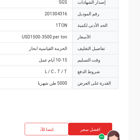
إصدار الشهادات
SGS
رقم الموديل
201304316
الحد الأدنى لكمية
1TON
الأسعار
USD1500-3500 per ton
تفاصيل التغليف
الحزمة القياسية ابحار
وقت التسليم
10-15 أيام عمل
شروط الدفع
L / C ، T / T
القدرة على العرض
5000 طن شهريا
افضل سعر
ﺎﺘﺼﻟ ﺍﻶﻧ