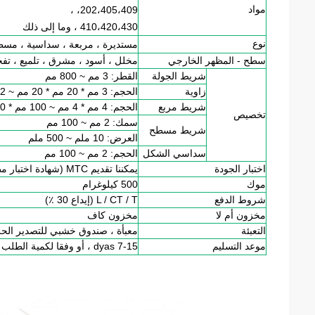
مواد
،
202،405،409 ،
410،420،430 ، وما إلى ذلك
نوع
مستديرة ، مربعة ، سداسية ، مسط
سطح - المظهر الخارجي
مخلل ، أسود ، مشرق ، تلميع ، تفجي
شريط الجولة
القطر: 3 مم ~ 800 مم
زاوية
الحجم: 3 مم * 20 مم * 20 مم ~ 12 مم * 100 مم * 100 مم
شريط مربع
الحجم: 4 مم * 4 مم ~ 100 مم * 100 مم
تخصيص
سمك: 2 مم ~ 100 مم
شريط مسطح
العرض: 10 ملم ~ 500 ملم
سداسي الشكل
الحجم: 2 مم ~ 100 مم
اختبار الجودة
يمكننا تقديم MTC (شهادة اختبار مطحنة)
موك
500 كيلوغرام
شروط الدفع
L / CT / T (إيداع 30 ٪)
مخزون أم لا
مخزون كاف
التعبئة
معبأة ، صندوق خشبي للتصدير الحز
موعد التسليم
7-15 dyas ، أو وفقا لكمية الطلب أو عند التفاوض