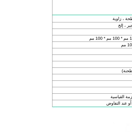
حة ، زاوية
ر ، إلخ
مة القياسية