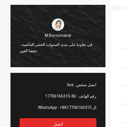
M.Boroomandi
M.Bo
نوات العشر الماضية ،
في تعاوننا على مدى السنوات العشر الماضية
حققنا الفوز.
حققنا الفوز.
اتصل شخص :
lisa
رقم الهاتف :
86-17706166315
ال WhatsApp :
+8617706166315
اتصل