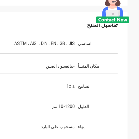
تفاصيل المنتج
اساسي
ASTM ، AISI ، DIN ، EN ، GB ، JIS
مكان المنشأ
جيانغسو ، الصين
تسامح
± 1٪
الطول
10-1200 مم
إنهاء
مسحوب على البارد