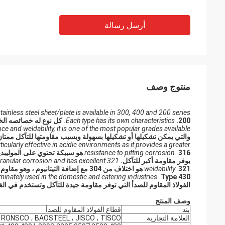
أرسل رسالة
منتوج وصف
tainless steel sheet/plate is available in 300, 400 and 200 series.
200.
Each type has its own characteristics.
كل نوع له خصائصه الخ
e and weldability, it is one of the most popular grades available.
والتي يمكن تشكيلها أو تشكيلها بسهولة وبسبب مقاومتها للتآكل ممتازة
ularly effective in acidic environments as it provides a greater
resistance to pitting corrosion.
316 هو سبيكة تحتوي على المولي
يوفر مقاومة أكبر للتآكل.
ntergranular corrosion and has excellent
321 هو اختلاف من 304 مع إضافة التيتانيوم ، وهو مقاوم للتآكل بين الحبيبات وله قابلية لحام ممتازة.
weldability.
inately used in the domestic and catering industries.
الفولاذ المقاوم للصدأ التي توفر مقاومة جيدة للتآكل وتستخدم في ال
وصف المنتج
بند
قطاع الفولاذ المقاوم للصدأ
العلامة التجارية
RONSCO ، BAOSTEEL ، JISCO ، TISCO ، إلخ.