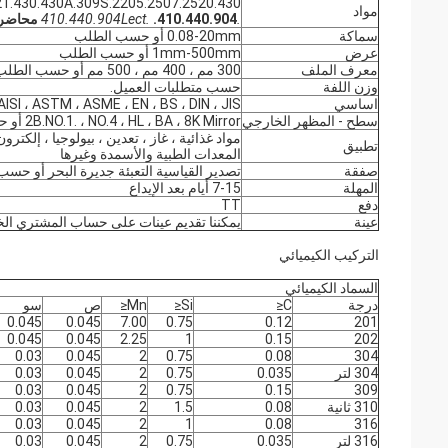
21.430.430A.309S.2205.2507.2520.430
مواد
.410.440.904Lect.
.410.440.904 محاضرة.
سماكة
0.08-20mm أو حسب الطلب
عرض
1mm-500mm أو حسب الطلب
معرف الملف
300 مم ، 400 مم ، 500 مم أو حسب الطلب
وزن اللفة
حسب متطلبات العميل.
اساسي
AISI ، ASTM ، ASME ، EN ، BS ، DIN ، JIS
سطح - المظهر الخارجي
2B.NO.1. ، NO.4 ، HL ، BA ، 8K Mirror أو حسب الطلب ؛
مواد غذائية ، غاز ، تعدين ، بيولوجيا ، إلكترون
تطبيق
المعدات الطبية والأسمدة وغيرها
صفقة
تصدير القياسية التعبئة جديرة البحر أو حس
المهلة
7-15 أيام بعد الإيداع
دفع
TT
عينة
يمكننا تقديم عينات على حساب المشتري ال
التركيب الكيميائي
السماد الكيميائي
درجة
C≤
Si≤
Mn≤
ص
سو
0.045
0.045
7.00
0.75
0.12
201
0.045
0.045
2.25
1
0.15
202
0.03
0.045
2
0.75
0.08
304
304 لتر
0.035
0.75
2
0.045
0.03
0.03
0.045
2
0.75
0.15
309
310 ثانية
0.08
1.5
2
0.045
0.03
0.03
0.045
2
1
0.08
316
316 لتر
0.035
0.75
2
0.045
0.03