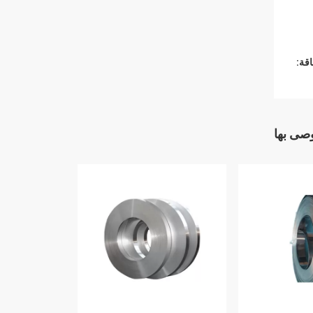
قة:
وصى بها