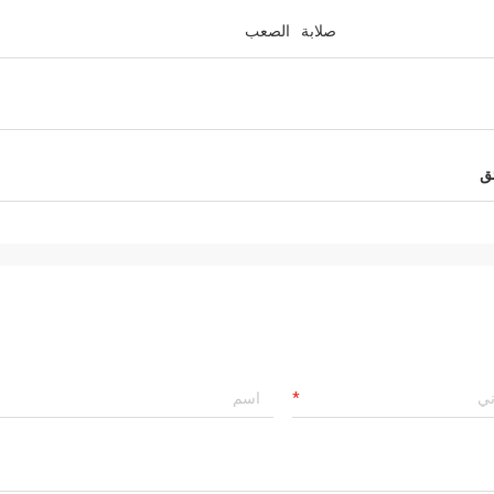
صلابة
الصعب
ئق