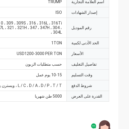
اسم العلامة التجارية
TRUMP
إصدار الشهادات
ISO
0 ، 309 ، 309S ، 316 ، 316L ، 316Ti
رقم الموديل
7L ، 321 ، 321H ، 347 ، 347H ، 304 ،
304L ،
الحد الأدنى لكمية
1TON
الأسعار
USD1200-3000 PER TON
تفاصيل التغليف
حسب متطلبات الزبون
وقت التسليم
10-15 يوم عمل
شروط الدفع
L / C ، D / A ، D / P ، T / T ، ويسترن يونيون
القدرة على العرض
5000 طن شهريا