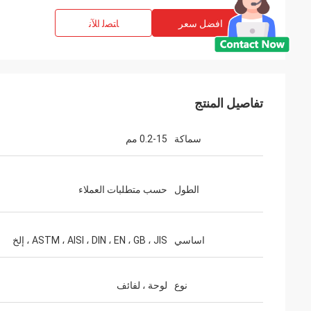
افضل سعر
ﺎﺘﺼﻟ ﺍﻶﻧ
تفاصيل المنتج
سماكة
0.2-15 مم
الطول
حسب متطلبات العملاء
اساسي
ASTM ، AISI ، DIN ، EN ، GB ، JIS ، إلخ
نوع
لوحة ، لفائف