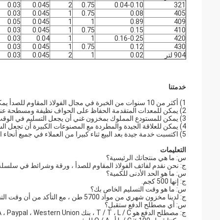
0.03
0.045
2
0.75
0.04-0.10
321
0.03
0.045
1
0.75
0.08
405
0.05
0.045
1
1
0.89
409
0.03
0.045
1
0.75
0.15
410
0.03
0.04
1
1
0.16-0.25
420
0.03
0.045
1
0.75
0.12
430
904 لتر
0.02
1
2
0.045
0.03
خدمتنا
1) أكثر من 10 سنوات من الخبرة في مجال الفولاذ المقاوم للصدأ يمكن أن تضمن جودة عالية في كل عملية ؛
2) يمكن للمعدات المتقدمة الحفاظ على الحواف نظيفة ومسطحة عند القطع ؛
3) يمكن للمستودع المملوك بمخزون غني أن يجعل التسليم في الوقت المناسب ؛
4) يمكن للعلاقة الجيدة والمطردة مع المصنوعات الكبيرة أن تجعل السعر منخفضًا جدًا ؛
5) اكتسبت خدمة جيدة بعد البيع ثناء كبيرا من العملاء في جميع أنحاء العالم.
التعليمات
س: ما هي منتجاتك الرئيسية؟
ج: نحن نقدم لفائف الفولاذ المقاوم للصدأ ، ورقة وشرائط في سلسلة 200/300/400
س: ما هو الحد الأدنى للكمية؟
ج: إنها 500 كجم.
س: ما هو وقت التسليم الخاص بك؟
ج: لدينا مخزون شهري من مواد 5700 طن ، مع التأكد من أن وقت التسليم لدينا هو 7-10 أيام.
س: أي مصطلح الدفع ستقبل؟
ج: مصطلح الدفع هو T / T ، L / C ، بنك Kunlun ، O / A ، Paypal ، Western Union وهلم جرا.