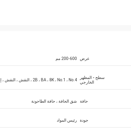
M.Boroomandi
في تعاوننا على مدى السنوات العشر ال
حققنا الفوز.
عرض
200-600 مم
سطح - المظهر
2B ، BA ، 8K ، No.1 ، No.4 ، النقش ، النقش ، إلخ
الخارجي
حافة
شق الحافة ، حافة الطاحونة
جودة
رئيس المواد