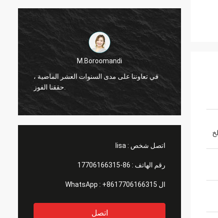
M.Boroomandi
ماضية ،
في تعاوننا على مدى السنوات العشر الماضية ،
حققنا الفوز.
اتصل شخص :
lisa
رقم الهاتف :
86-17706166315
ال WhatsApp :
+8617706166315
اتصل