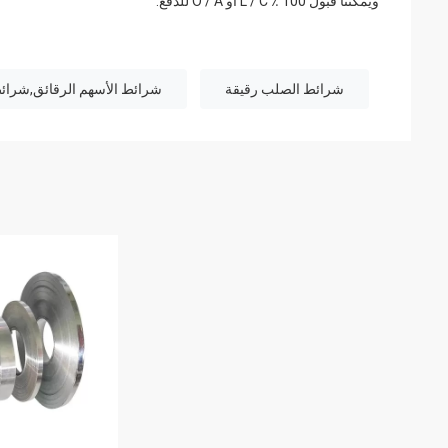
ويمكننا قبول 100 ٪ L / C أو O / A للدفع.
شرائط الصلب رقيقة
شرائط الأسهم الرقائق,شرائط