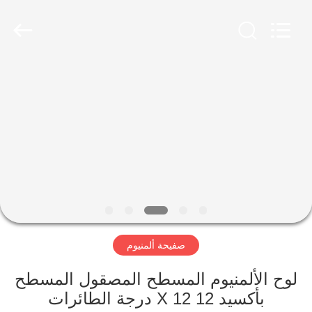
-
2026
WUXI
HONGJINMILAI
STEEL
CO.,LTD.
All
Rights
المنزل
Reserved.
المنتجات
فيديوهات
معلومات
عنا
صفيحة ألمنيوم
جولة
لوح الألمنيوم المسطح المصقول المسطح
في
بأكسيد 12 X 12 درجة الطائرات