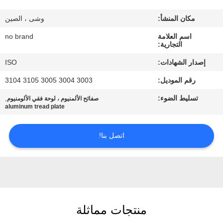
المصنع
مكان المنشأ:
وشى ، الصين
مراقبة
اسم العلامة
no brand
التجارية:
الجودة
إصدار الشهادات:
ISO
رقم الموديل:
3003 3004 3005 3105 3104
اتصل
تسليط الضوء:
,
صفائح الألمنيوم ، لوحة فقي الألومنيوم
بنا
aluminum tread plate
اطلب
اتصل بنا!
اقتباس
خريطة
الموقع
منتجات مماثلة