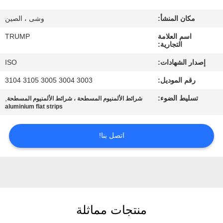
المصنع
مكان المنشأ:
وشى ، الصين
مراقبة
اسم العلامة
TRUMP
التجارية:
الجودة
إصدار الشهادات:
ISO
رقم الموديل:
3003 3004 3005 3105 3104
اتصل
تسليط الضوء:
,
شرائط الألمنيوم المسطحة ، شرائط الألمنيوم المسطحة
بنا
aluminium flat strips
اطلب
اتصل بنا!
اقتباس
خريطة
الموقع
منتجات مماثلة