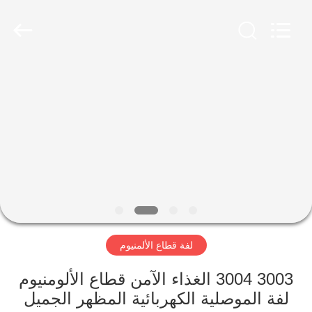
-
2026
WUXI
HONGJINMILAI
STEEL
CO.,LTD.
All
Rights
المنزل
Reserved.
المنتجات
فيديوهات
معلومات
عنا
لفة قطاع الألمنيوم
جولة
3003 3004 الغذاء الآمن قطاع الألومنيوم
في
لفة الموصلية الكهربائية المظهر الجميل