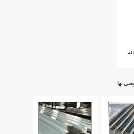
قة:
وصى بها