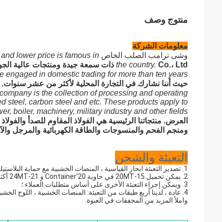
منتوج وصف
معلومات الشركة
وشى ترامب الصلب الخاص
h and lower price is famous in
Co.، Ltd ذات سمعة جيدة ومنتجات عالية الجودة وقوة صلبة وسعر أقل مشهور في البلاد.
the country.
e engaged in domestic trading for more than ten years.
حيث أننا نشارك في التجارة المحلية لأكثر من عشر سنوات.
company is the collection of processing and operating.
ed steel, carbon steel and etc. These products apply to
er, boiler, machinery, military industry and other fields.
العرض. منتجاتنا الرئيسية هي الفولاذ المقاوم للصدأ والفولا
ومنجم الفحم والمنسوجات والطاقة الكهربائية والمرجل والآ
التعبئة والشحن
1. تصدير التعبئة ابحار القياسية ، المنصات الخشبية مع حماية البلاستيك. 
2. يمكن تحميل 15-20MT في حاوية 20'Container و 21-24MT أكثر ملاءمة في حاوية 40'container.
3. ويمكن إجراء التعبئة الأخرى على أساس متطلبات العملاء ؛
4. عادة ، لدينا أربع طبقات من التعبئة: المنصات الخشبية ، اللوح الخشبي ، ورق الكرافت والبلاستيك.
واملأ المزيد من المجففات في العبوة. 