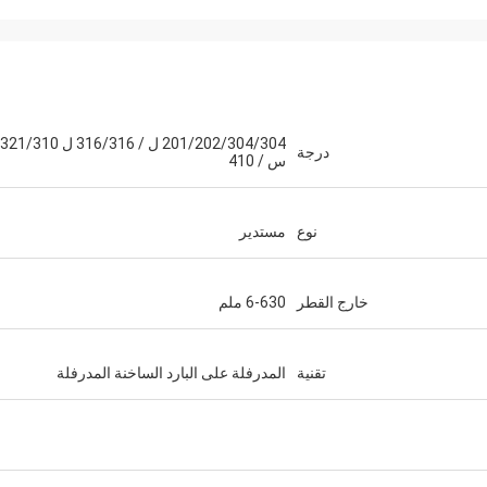
M.Boroomandi
201/202/304/304 ل / 316/316 ل 321/310
درجة
س / 410
في تعاوننا على مدى السنوات العشر ال
حققنا الفوز.
نوع
مستدير
خارج القطر
6-630 ملم
تقنية
المدرفلة على البارد الساخنة المدرفلة