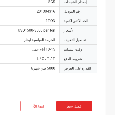
إصدار الشهادات
SGS
رقم الموديل
201304316
الحد الأدنى لكمية
1TON
الأسعار
USD1500-3500 per ton
تفاصيل التغليف
الحزمة القياسية ابحار
وقت التسليم
10-15 أيام عمل
شروط الدفع
L / C ، T / T
القدرة على العرض
5000 طن شهريا
افضل سعر
ﺎﺘﺼﻟ ﺍﻶﻧ