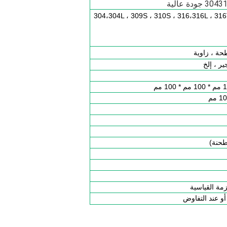
304،304L ، 309S ، 310S ، 316،316L ، 316
حة ، زاوية
ر ، إلخ
مة القياسية