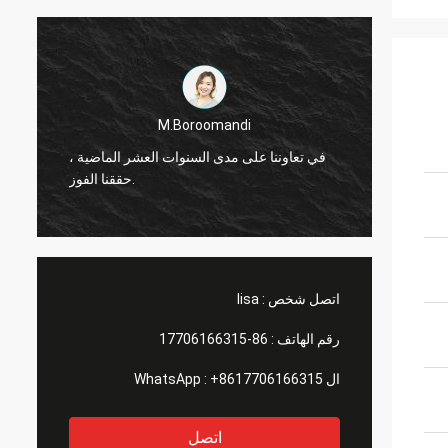
M.Boroomandi
ماضية ،
في تعاوننا على مدى السنوات العشر الماضية ،
حققنا الفوز.
اتصل شخص :
lisa
رقم الهاتف :
86-17706166315
ال WhatsApp :
+8617706166315
اتصل