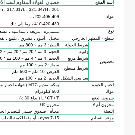
قضبان الفولاذ المقاوم للصدأ 304316 جودة عالية
اسم المنتج
Ti ، 317،317L ، 321،347H ، 201
مواد
،
202،405،409 ،
410،420،430 ، وما إلى ذلك
نوع
مستديرة ، مربعة ، سداسية ، مسط
سطح - المظهر الخارجي
مخلل ، أسود ، مشرق ، تلميع ، تفجي
شريط الجولة
القطر: 3 مم ~ 800 مم
زاوية
الحجم: 3 مم * 20 مم * 20 مم ~ 12 مم * 100 مم * 100 مم
شريط مربع
الحجم: 4 مم * 4 مم ~ 100 مم * 100 مم
تخصيص
سمك: 2 مم ~ 100 مم
شريط مسطح
العرض: 10 ملم ~ 500 ملم
سداسي الشكل
الحجم: 2 مم ~ 100 مم
اختبار الجودة
يمكننا تقديم MTC (شهادة اختبار مطحنة)
موك
500 كيلوغرام
شروط الدفع
L / CT / T (إيداع 30 ٪)
مخزون أم لا
مخزون كاف
التعبئة
معبأة ، صندوق خشبي للتصدير الحز
موعد التسليم
7-15 dyas ، أو وفقا لكمية الطلب أو عند التفاوض