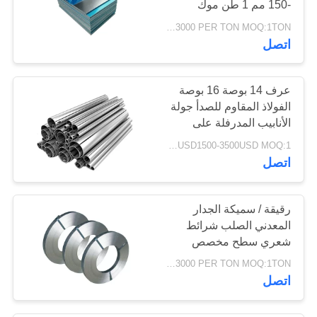
-150 مم 1 طن موك
35
USD1500-3000 PER TON MOQ:1TON
اتصل
قناة ستانلس ستيل
عرف 14 بوصة 16 بوصة
الفولاذ المقاوم للصدأ جولة
الأنابيب المدرفلة على
البارد الصف الصناعية
USD1500-3500USD MOQ:1 طن
16
اتصل
لفائف الصلب المجلفن
رقيقة / سميكة الجدار
المعدني الصلب شرائط
شعري سطح مخصص
إثبات الصدأ
USD1200-3000 PER TON MOQ:1TON
اتصل