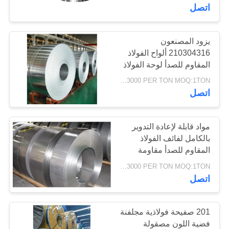
المصنع
اتصل
مراقبة
يزود المصنعون
105
210304316 ألواح الفولاذ
الجودة
المقاوم للصدأ لوحة الفولاذ
صفيحة ألمنيوم
المقاوم للصدأ
USD1200-3000 PER TON MOQ:1TON
اتصل
اتصل
بنا
مواد قابلة لإعادة التدوير
اطلب
بالكامل لفائف الفولاذ
المقاوم للصدأ مقاومة
95
اقتباس
درجات الحرارة العالية
USD1200-3000 PER TON MOQ:1TON
اتصل
لفة لفائف الالومنيوم
201 صفيحة فولاذية مجلفنة
فضية اللون مصقولة