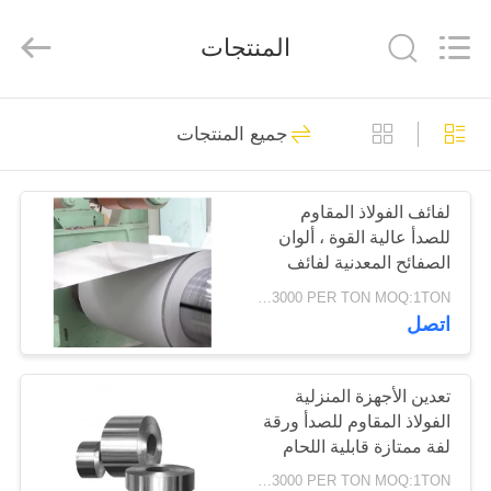
مسطحة
من
الفولاذ
المنتجات
المقاوم
للصدأ
المزود.
Copyright
©
المنزل
30
2020
-
جميع المنتجات
2025
لوحة مسطحة من
stainlesssteelflatplate.com.
All
المنتجات
Rights
Reserved.
الفولاذ المقاوم للصدأ
لفائف الفولاذ المقاوم
للصدأ عالية القوة ، ألوان
فيديوهات
الصفائح المعدنية لفائف
الأسهم
USD1200-3000 PER TON MOQ:1TON
معلومات
اتصل
92
عنا
لوحة ورقة الفولاذ
تعدين الأجهزة المنزلية
الفولاذ المقاوم للصدأ ورقة
جولة
المقاوم للصدأ
لفة ممتازة قابلية اللحام
في
USD1200-3000 PER TON MOQ:1TON