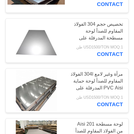
المصنع
CONTACT
مراقبة
تخصيص حجم 304 الفولاذ
105
المقاوم للصدأ لوحة
الجودة
مسطحة المدرفلة على
صفيحة ألمنيوم
البارد HL مرآة 2000 مم
USD1500/TON MOQ:1 طن
اتصل
CONTACT
بنا
مرآة وغير لامع 304l الفولاذ
اطلب
المقاوم للصدأ لوحة حماية
PVC Aisi المدرفلة على
95
اقتباس
الساخن
USD1500/TON MOQ:1 طن
CONTACT
لفة لفائف الالومنيوم
خريطة
الموقع
لوحة مسطحة Aisi 201
من الفولاذ المقاوم للصدأ