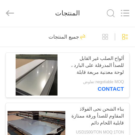
-
2026
WUXI
المنتجات
HONGJINMILAI
STEEL
CO.,LTD.
All
Rights
المنزل
30
Reserved.
جميع المنتجات
لوحة مسطحة من
المنتجات
الفولاذ المقاوم للصدأ
ألواح الصلب غير القابل
للصدأ المدرفلة على البارد ،
فيديوهات
لوحة معدنية مربعة قابلة
للحام
negotiable MOQ:تفاوض
معلومات
CONTACT
92
عنا
لوحة ورقة الفولاذ
بناء الشحن نحى الفولاذ
المقاوم للصدأ ورقة ممتازة
جولة
المقاوم للصدأ
قابلية اللحام دائم
في
USD1500/TON MOQ:1TON