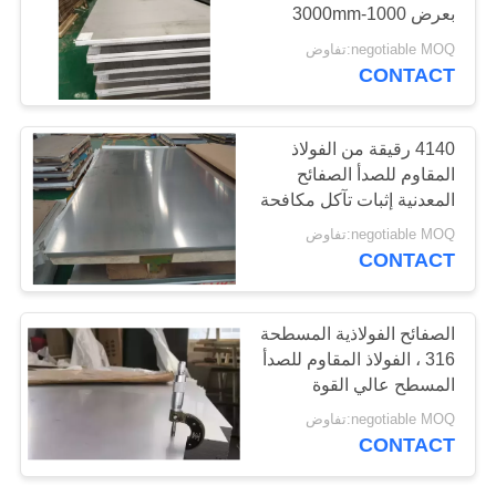
بعرض 1000-3000mm
PRIVACY
سمك 0.1-10mm
negotiable MOQ:تفاوض
POLICY
CONTACT
32
لفة قطاع الألمنيوم
4140 رقيقة من الفولاذ
المقاوم للصدأ الصفائح
المعدنية إثبات تآكل مكافحة
الصدأ الكيميائية مستقرة
negotiable MOQ:تفاوض
CONTACT
25
الصفائح الفولاذية المسطحة
316 ، الفولاذ المقاوم للصدأ
أنبوب ألومنيوم
المسطح عالي القوة
الإنتاجية المدرفلة على
negotiable MOQ:تفاوض
البارد
CONTACT