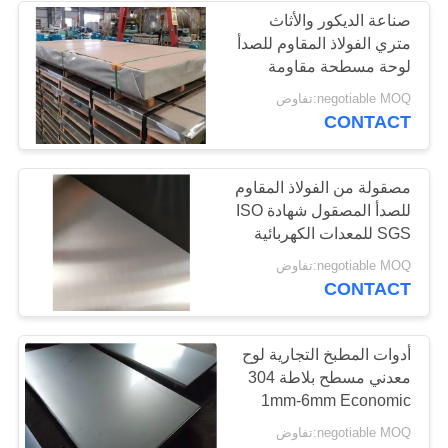
صناعة الديكور والأثاث
متري الفولاذ المقاوم للصدأ
68
لوحة مسطحة مقاومة
لفائف الفولاذ المقاوم
درجات الحرارة العالية
negotiable MOQ:تفاوض
CONTACT
للصدأ
مصقولة من الفولاذ المقاوم
للصدأ المصقول شهادة ISO
SGS للمعدات الكهربائية
36
negotiable MOQ:تفاوض
CONTACT
قطاع الفولاذ المقاوم
للصدأ
أدوات المطبخ التجارية لوح
معدني مسطح بلاطة 304
1mm-6mm Economic
Heavy Duty
negotiable MOQ:تفاوض