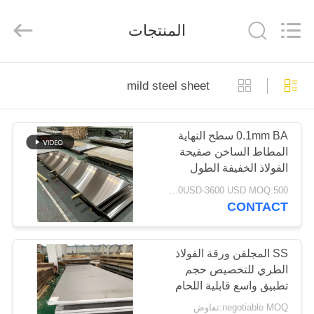
-
2026
WUXI
المنتجات
HONGJINMILAI
STEEL
CO.,LTD.
All
Rights
المنزل
Reserved.
mild steel sheet
المنتجات
0.1mm BA سطح النهاية
المطاط الساخن صفيحة
فيديوهات
الفولاذ الخفيفة الطول
1000mm-6000mm
1200USD-3600 USD MOQ:500 كلغ
معلومات
CONTACT
عنا
SS المجلفن ورقة الفولاذ
الطري للتخصيص حجم
جولة
تطبيق واسع قابلية اللحام
في
المناسبة
negotiable MOQ:تفاوض