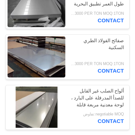
طول العمر تطبيق البحرية
PRIVACY
USD1200-3000 PER TON MOQ:1TON
POLICY
CONTACT
صفائح الفولاذ الطري
السكنية
USD1200-3000 PER TON MOQ:1TON
CONTACT
ألواح الصلب غير القابل
للصدأ المدرفلة على البارد ،
لوحة معدنية مربعة قابلة
للحام
negotiable MOQ:تفاوض
CONTACT