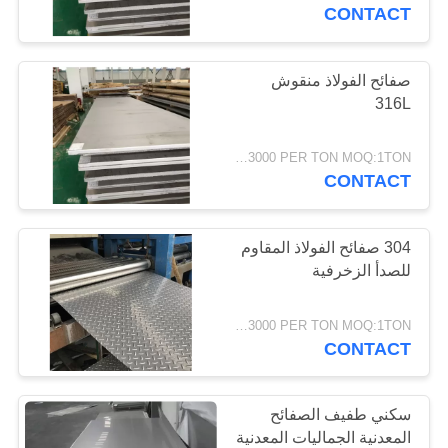
المصنع
CONTACT
مراقبة
صفائح الفولاذ منقوش
316L
الجودة
USD1500-3000 PER TON MOQ:1TON
اتصل
CONTACT
بنا
304 صفائح الفولاذ المقاوم
اطلب
للصدأ الزخرفية
اقتباس
USD1500-3000 PER TON MOQ:1TON
CONTACT
خريطة
الموقع
سكني طفيف الصفائح
المعدنية الجماليات المعدنية